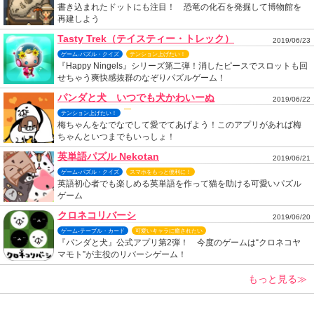
書き込まれたドットにも注目！ 恐竜の化石を発掘して博物館を
再建しよう
Tasty Trek（テイスティー・トレック）
2019/06/23
ゲーム-パズル・クイズ
テンション上げたい！
『Happy Ningels』シリーズ第二弾！消したピースでスロットも回
せちゃう爽快感抜群のなぞりパズルゲーム！
パンダと犬 いつでも犬かわいーぬ
2019/06/22
テンション上げたい！
梅ちゃんをなでなでして愛でてあげよう！このアプリがあれば梅
ちゃんといつまでもいっしょ！
英単語パズル Nekotan
2019/06/21
ゲーム-パズル・クイズ
スマホをもっと便利に！
英語初心者でも楽しめる英単語を作って猫を助ける可愛いパズル
ゲーム
クロネコリバーシ
2019/06/20
ゲーム-テーブル・カード
可愛いキャラに癒されたい
『パンダと犬』公式アプリ第2弾！ 今度のゲームは“クロネコヤ
マモト”が主役のリバーシゲーム！
もっと見る≫