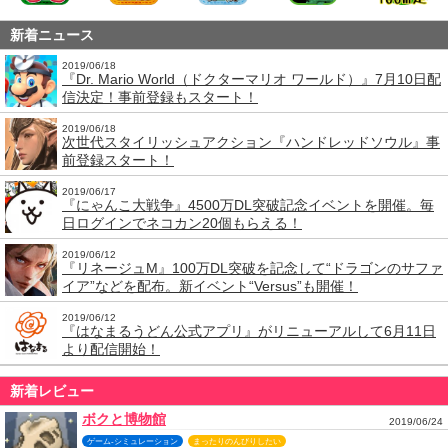
新着ニュース
2019/06/18
『Dr. Mario World（ドクターマリオ ワールド）』7月10日配
信決定！事前登録もスタート！
2019/06/18
次世代スタイリッシュアクション『ハンドレッドソウル』事
前登録スタート！
2019/06/17
『にゃんこ大戦争』4500万DL突破記念イベントを開催。毎
日ログインでネコカン20個もらえる！
2019/06/12
『リネージュM』100万DL突破を記念して“ドラゴンのサファ
イア”などを配布。新イベント“Versus”も開催！
2019/06/12
『はなまるうどん公式アプリ』がリニューアルして6月11日
より配信開始！
新着レビュー
ボクと博物館
2019/06/24
ゲーム-シミュレーション
まったりのんびりしたい