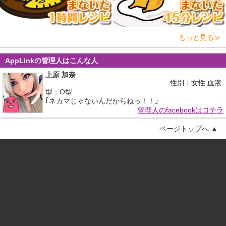
もっと見る≫
AppLinkの管理人はこんな人
上原 加奈
性別：女性 血液
型：O型
｢ネカマじゃないんだからねっ！！｣
管理人のfacebookはコチラ
ページトップへ ▲