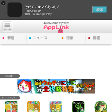
×
そだてて★マイあぷりん
表示
RedApps JP
無料 - In Google Play
注目記事
オススメアプリ