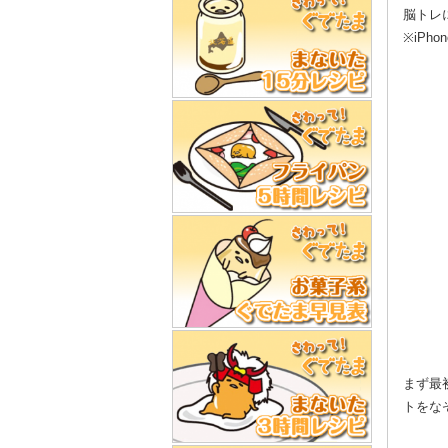
脳トレ
※iP
まず最
トをな