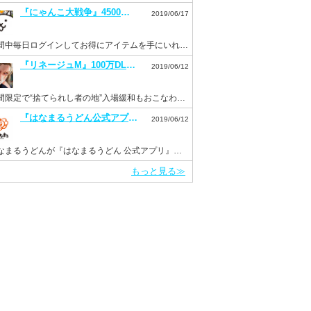
『にゃんこ大戦争』4500万DL突破記念イベントを開催。毎日ログインでネコカン20個もらえる！
2019/06/17
期間中毎日ログインしてお得にアイテムを手にいれよう！
『リネージュM』100万DL突破を記念して“ドラゴンのサファイア”などを配布。新イベント“Versus”も開催！
2019/06/12
期間限定で“捨てられし者の地”入場緩和もおこなわれる。
『はなまるうどん公式アプリ』がリニューアルして6月11日より配信開始！
2019/06/12
はなまるうどんが『はなまるうどん 公式アプリ』をInsight Coreで開発
もっと見る≫