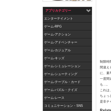
アプリカテゴリー
エンターテイメント
ゲーム-RPG
ゲーム-アクション
ゲーム-アドベンチャー
ゲーム-カジュアル
ゲーム-キッズ
制限時
ゲーム-シミュレーション
間違え
に、素
ゲーム-シューティング
一度間
ゲーム-テーブル・カード
も…。
ゲーム-パズル・クイズ
これは
ちょっ
ゲーム-レース
是非チ
コミュニケーション・SNS
Relat