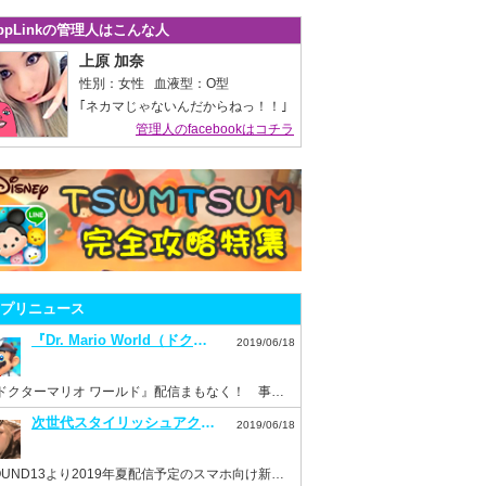
ppLinkの管理人はこんな人
上原 加奈
性別：女性 血液型：O型
｢ネカマじゃないんだからねっ！！｣
管理人のfacebookはコチラ
プリニュース
『Dr. Mario World（ドクターマリオ ワールド）』7月10日配信決定！事前登録もスタート！
2019/06/18
『ドクターマリオ ワールド』配信まもなく！ 事前登録を済ませておこう！
次世代スタイリッシュアクション『ハンドレッドソウル』事前登録スタート！
2019/06/18
HOUND13より2019年夏配信予定のスマホ向け新作ゲーム『ハンドレッドソウル』事前登録開始