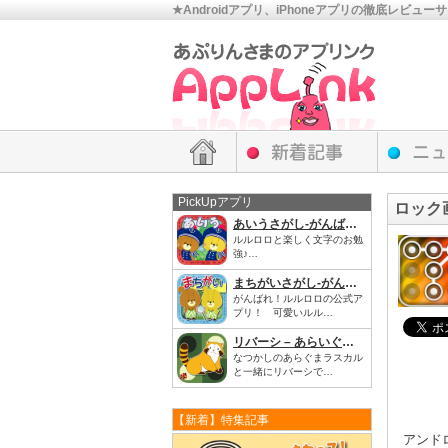
★Androidアプリ、iPhoneアプリの徹底レビュー
PickUpアプリ
ロック
あいうさがし‐がんばれ！ルルロロ
ルルロロと楽しく文字のお勉
強♪…
まちがいさがし‐がんばれ！ルルロロ
がんばれ！ルルロロの公式ア
プリ！ 可愛いルル…
リバーシ – あらいぐまラスカル｜世界名作劇場
なつかしのあらぐまラスカル
と一緒にリバーシで…
【新着】特集記事
アンド