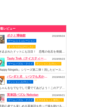
着レビュー
ボクと博物館
2019/06/24
ゲーム-シミュレーション
まったりのんびりしたい
書き込まれたドットにも注目！ 恐竜の化石を発掘して博物館を再建しよう
Tasty Trek（テイスティー・トレック）
2019/06/23
ゲーム-パズル・クイズ
テンション上げたい！
『Happy Ningels』シリーズ第二弾！消したピースでスロットも回せちゃう爽快感抜群のなぞりパズルゲーム！
パンダと犬 いつでも犬かわいーぬ
2019/06/22
テンション上げたい！
梅ちゃんをなでなでして愛でてあげよう！このアプリがあれば梅ちゃんといつまでもいっしょ！
英単語パズル Nekotan
2019/06/21
ゲーム-パズル・クイズ
スマホをもっと便利に！
英語初心者でも楽しめる英単語を作って猫を助ける可愛いパズルゲーム