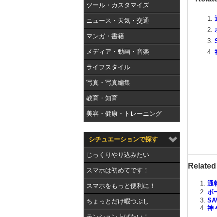
ツール・カスタマイズ
ニュース・天気・交通
マンガ・書籍
メディア・動画・音楽
ライフスタイル
写真・写真編集
教育・知育
美容・健康・トレーニング
シチュエーションで探す
じっくりやり込みたい
Related
スマホは初めてです！
通
スマホをもっと便利に！
ボ
SA
ちょっとだけ暇つぶし
神
テンション上げたい！