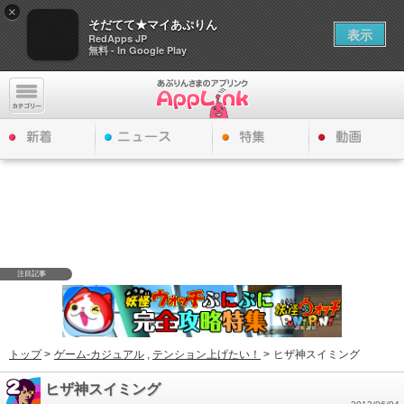
×
そだてて★マイあぷりん
表示
RedApps JP
無料 - In Google Play
注目記事
トップ
>
ゲーム-カジュアル
,
テンション上げたい！
>
ヒザ神スイミング
ヒザ神スイミング