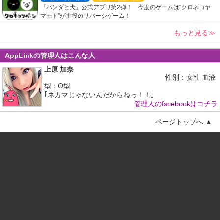
『パンダと犬』公式アプリ第2弾！ 今度のゲームは“クロネコヤ
マモト”が主役のリバーシゲーム！
もっと見る≫
AppLinkの管理人はこんな人
上原 加奈
性別：女性 血液
型：O型
｢ネカマじゃないんだからねっ！！｣
管理人のfacebookはコチラ
ページトップへ ▲