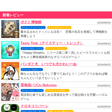
新着レビュー
ボクと博物館
2019/06/24
ゲーム-シミュレーション
まったりのんびりしたい
書き込まれたドットにも注目！ 恐竜の化石を発掘して博物館を
再建しよう
Tasty Trek（テイスティー・トレック）
2019/06/23
ゲーム-パズル・クイズ
テンション上げたい！
『Happy Ningels』シリーズ第二弾！消したピースでスロットも回
せちゃう爽快感抜群のなぞりパズルゲーム！
パンダと犬 いつでも犬かわいーぬ
2019/06/22
テンション上げたい！
梅ちゃんをなでなでして愛でてあげよう！このアプリがあれば梅
ちゃんといつまでもいっしょ！
英単語パズル Nekotan
2019/06/21
ゲーム-パズル・クイズ
スマホをもっと便利に！
英語初心者でも楽しめる英単語を作って猫を助ける可愛いパズル
ゲーム
クロネコリバーシ
2019/06/20
ゲーム-テーブル・カード
可愛いキャラに癒されたい