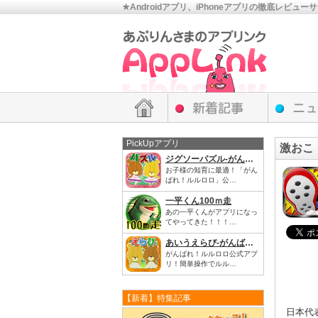
★Androidアプリ、iPhoneアプリの徹底レビュー
PickUpアプリ
激おこ
ジグソーパズル-がんばれ！ルルロロ
お子様の知育に最適！「がん
ばれ！ルルロロ」公…
一平くん100ｍ走
あの一平くんがアプリになっ
てやってきた！！！…
あいうえらび-がんばれ！ルルロロ
がんばれ！ルルロロ公式アプ
リ！簡単操作でルル…
【新着】特集記事
日本代