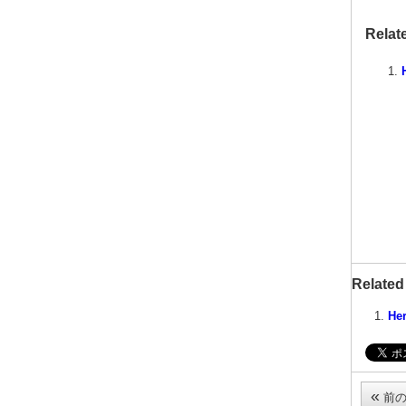
Relat
Related
Her
«
前の