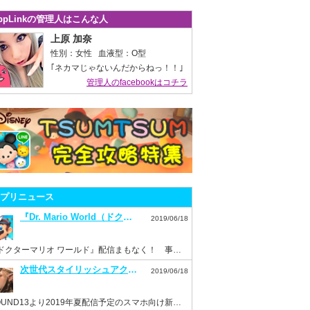
ppLinkの管理人はこんな人
上原 加奈
性別：女性 血液型：O型
｢ネカマじゃないんだからねっ！！｣
管理人のfacebookはコチラ
プリニュース
『Dr. Mario World（ドクターマリオ ワールド）』7月10日配信決定！事前登録もスタート！
2019/06/18
『ドクターマリオ ワールド』配信まもなく！ 事前登録を済ませておこう！
次世代スタイリッシュアクション『ハンドレッドソウル』事前登録スタート！
2019/06/18
HOUND13より2019年夏配信予定のスマホ向け新作ゲーム『ハンドレッドソウル』事前登録開始