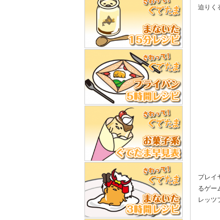
迫りく
プレイ
るゲー
レッツ