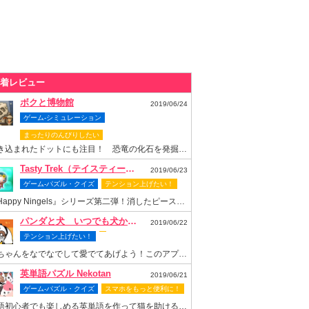
着レビュー
ボクと博物館
2019/06/24
ゲーム-シミュレーション
まったりのんびりしたい
書き込まれたドットにも注目！ 恐竜の化石を発掘して博物館を再建しよう
Tasty Trek（テイスティー・トレック）
2019/06/23
ゲーム-パズル・クイズ
テンション上げたい！
『Happy Ningels』シリーズ第二弾！消したピースでスロットも回せちゃう爽快感抜群のなぞりパズルゲーム！
パンダと犬 いつでも犬かわいーぬ
2019/06/22
テンション上げたい！
梅ちゃんをなでなでして愛でてあげよう！このアプリがあれば梅ちゃんといつまでもいっしょ！
英単語パズル Nekotan
2019/06/21
ゲーム-パズル・クイズ
スマホをもっと便利に！
英語初心者でも楽しめる英単語を作って猫を助ける可愛いパズルゲーム