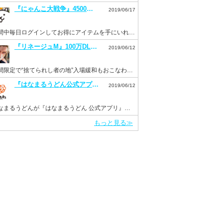
『にゃんこ大戦争』4500万DL突破記念イベントを開催。毎日ログインでネコカン20個もらえる！
2019/06/17
期間中毎日ログインしてお得にアイテムを手にいれよう！
『リネージュM』100万DL突破を記念して“ドラゴンのサファイア”などを配布。新イベント“Versus”も開催！
2019/06/12
期間限定で“捨てられし者の地”入場緩和もおこなわれる。
『はなまるうどん公式アプリ』がリニューアルして6月11日より配信開始！
2019/06/12
はなまるうどんが『はなまるうどん 公式アプリ』をInsight Coreで開発
もっと見る≫