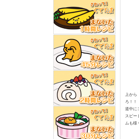
上から
ろ！！
道中に
スピー
ムも様