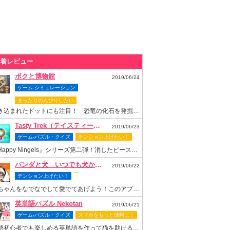
着レビュー
ボクと博物館
2019/06/24
ゲーム-シミュレーション
まったりのんびりしたい
書き込まれたドットにも注目！ 恐竜の化石を発掘して博物館を再建しよう
Tasty Trek（テイスティー・トレック）
2019/06/23
ゲーム-パズル・クイズ
テンション上げたい！
『Happy Ningels』シリーズ第二弾！消したピースでスロットも回せちゃう爽快感抜群のなぞりパズルゲーム！
パンダと犬 いつでも犬かわいーぬ
2019/06/22
テンション上げたい！
梅ちゃんをなでなでして愛でてあげよう！このアプリがあれば梅ちゃんといつまでもいっしょ！
英単語パズル Nekotan
2019/06/21
ゲーム-パズル・クイズ
スマホをもっと便利に！
英語初心者でも楽しめる英単語を作って猫を助ける可愛いパズルゲーム