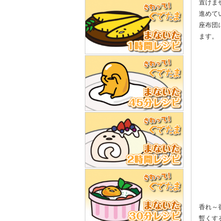
置けま
進めて
座布団
ます。
香れ～
暫くす