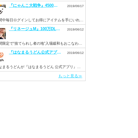
『にゃんこ大戦争』4500万DL突破記念イベントを開催。毎日ログインでネコカン20個もらえる！
2019/06/17
期間中毎日ログインしてお得にアイテムを手にいれよう！
『リネージュM』100万DL突破を記念して“ドラゴンのサファイア”などを配布。新イベント“Versus”も開催！
2019/06/12
期間限定で“捨てられし者の地”入場緩和もおこなわれる。
『はなまるうどん公式アプリ』がリニューアルして6月11日より配信開始！
2019/06/12
はなまるうどんが『はなまるうどん 公式アプリ』をInsight Coreで開発
もっと見る≫