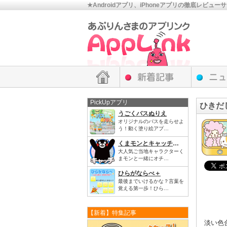
★Androidアプリ、iPhoneアプリの徹底レビュー
PickUpアプリ
ひきだ
うごくバスぬりえ
オリジナルのバスを走らせよ
う！動く塗り絵アプ…
くまモンとキャッチだモン！
大人気ご当地キャラクターく
まモンと一緒にオチ…
ひらがならべ＋
最後までいけるかな？言葉を
覚える第一歩！ひら…
【新着】特集記事
淡い色