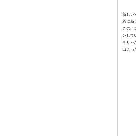
新しい
めに新
このホ
ンして
そりゃ
出会っ