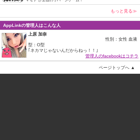
もっと見る≫
AppLinkの管理人はこんな人
上原 加奈
性別：女性 血液
型：O型
｢ネカマじゃないんだからねっ！！｣
管理人のfacebookはコチラ
ページトップへ ▲