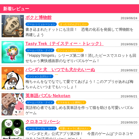
新着レビュー
ボクと博物館
2019/06/24
ゲーム-シミュレーション
まったりのんびりしたい
書き込まれたドットにも注目！ 恐竜の化石を発掘して博物館を
再建しよう
Tasty Trek（テイスティー・トレック）
2019/06/23
ゲーム-パズル・クイズ
テンション上げたい！
『Happy Ningels』シリーズ第二弾！消したピースでスロットも回
せちゃう爽快感抜群のなぞりパズルゲーム！
パンダと犬 いつでも犬かわいーぬ
2019/06/22
テンション上げたい！
梅ちゃんをなでなでして愛でてあげよう！このアプリがあれば梅
ちゃんといつまでもいっしょ！
英単語パズル Nekotan
2019/06/21
ゲーム-パズル・クイズ
スマホをもっと便利に！
英語初心者でも楽しめる英単語を作って猫を助ける可愛いパズル
ゲーム
クロネコリバーシ
2019/06/20
ゲーム-テーブル・カード
可愛いキャラに癒されたい
『パンダと犬』公式アプリ第2弾！ 今度のゲームは“クロネコヤ
マモト”が主役のリバーシゲーム！