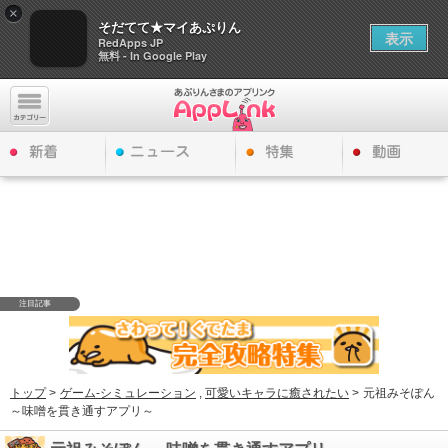
×
そだてて★マイあぷりん
表示
RedApps JP
無料 - In Google Play
注目記事
トップ
>
ゲーム-シミュレーション
,
可愛いキャラに癒されたい
>
元祖みそぽん
～味噌を貫き通すアプリ～