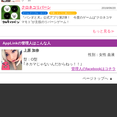
クロネコリバーシ
2019/06/20
ゲーム-テーブル・カード
可愛いキャラに癒されたい
『パンダと犬』公式アプリ第2弾！ 今度のゲームは“クロネコヤ
マモト”が主役のリバーシゲーム！
もっと見る≫
AppLinkの管理人はこんな人
上原 加奈
性別：女性 血液
型：O型
｢ネカマじゃないんだからねっ！！｣
管理人のfacebookはコチラ
ページトップへ ▲