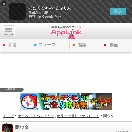
×
そだてて★マイあぷりん
表示
RedApps JP
無料 - In Google Play
注目記事
トップ
>
ゲーム-アドベンチャー
,
ホラーで盛り上がりたい！
>
闇ウタ
闇ウタ