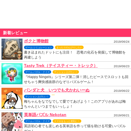
新着レビュー
ボクと博物館
2019/06/24
ゲーム-シミュレーション
まったりのんびりしたい
書き込まれたドットにも注目！ 恐竜の化石を発掘して博物館を
再建しよう
Tasty Trek（テイスティー・トレック）
2019/06/23
ゲーム-パズル・クイズ
テンション上げたい！
『Happy Ningels』シリーズ第二弾！消したピースでスロットも回
せちゃう爽快感抜群のなぞりパズルゲーム！
パンダと犬 いつでも犬かわいーぬ
2019/06/22
テンション上げたい！
梅ちゃんをなでなでして愛でてあげよう！このアプリがあれば梅
ちゃんといつまでもいっしょ！
英単語パズル Nekotan
2019/06/21
ゲーム-パズル・クイズ
スマホをもっと便利に！
英語初心者でも楽しめる英単語を作って猫を助ける可愛いパズル
ゲーム