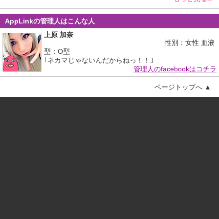
AppLinkの管理人はこんな人
上原 加奈
性別：女性 血液
型：O型
｢ネカマじゃないんだからねっ！！｣
管理人のfacebookはコチラ
ページトップへ ▲