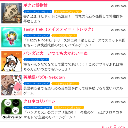
ボクと博物館
2019/06/24
ゲーム-シミュレーション
まったりのんびりしたい
書き込まれたドットにも注目！ 恐竜の化石を発掘して博物館を
再建しよう
Tasty Trek（テイスティー・トレック）
2019/06/23
ゲーム-パズル・クイズ
テンション上げたい！
『Happy Ningels』シリーズ第二弾！消したピースでスロットも回
せちゃう爽快感抜群のなぞりパズルゲーム！
パンダと犬 いつでも犬かわいーぬ
2019/06/22
テンション上げたい！
梅ちゃんをなでなでして愛でてあげよう！このアプリがあれば梅
ちゃんといつまでもいっしょ！
英単語パズル Nekotan
2019/06/21
ゲーム-パズル・クイズ
スマホをもっと便利に！
英語初心者でも楽しめる英単語を作って猫を助ける可愛いパズル
ゲーム
クロネコリバーシ
2019/06/20
ゲーム-テーブル・カード
可愛いキャラに癒されたい
『パンダと犬』公式アプリ第2弾！ 今度のゲームは“クロネコヤ
マモト”が主役のリバーシゲーム！
もっと見る≫