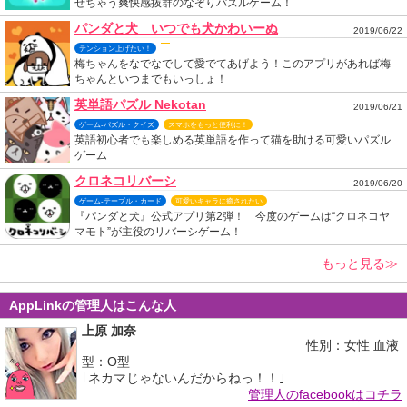
せちゃう爽快感抜群のなぞりパズルゲーム！
パンダと犬 いつでも犬かわいーぬ
2019/06/22
テンション上げたい！
梅ちゃんをなでなでして愛でてあげよう！このアプリがあれば梅
ちゃんといつまでもいっしょ！
英単語パズル Nekotan
2019/06/21
ゲーム-パズル・クイズ
スマホをもっと便利に！
英語初心者でも楽しめる英単語を作って猫を助ける可愛いパズル
ゲーム
クロネコリバーシ
2019/06/20
ゲーム-テーブル・カード
可愛いキャラに癒されたい
『パンダと犬』公式アプリ第2弾！ 今度のゲームは“クロネコヤ
マモト”が主役のリバーシゲーム！
もっと見る≫
AppLinkの管理人はこんな人
上原 加奈
性別：女性 血液
型：O型
｢ネカマじゃないんだからねっ！！｣
管理人のfacebookはコチラ