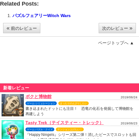
Related Posts:
パズルフェアリーWitch Wars
«
»
前のレビュー
次のレビュー
ページトップへ ▲
新着レビュー
ボクと博物館
2019/06/24
ゲーム-シミュレーション
まったりのんびりしたい
書き込まれたドットにも注目！ 恐竜の化石を発掘して博物館を
再建しよう
Tasty Trek（テイスティー・トレック）
2019/06/23
ゲーム-パズル・クイズ
テンション上げたい！
『Happy Ningels』シリーズ第二弾！消したピースでスロットも回