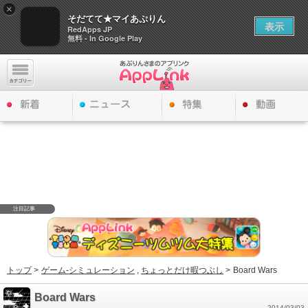
×
そだてて★マイあぷりん
表示
RedApps JP
無料 - In Google Play
注目記事
トップ
>
ゲーム-シミュレーション
,
ちょっとだけ暇つぶし
>
Board Wars
Board Wars
2014/03/03