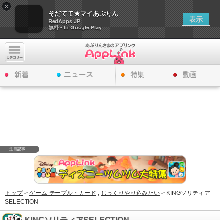
×
そだてて★マイあぷりん
表示
RedApps JP
無料 - In Google Play
注目記事
トップ
>
ゲーム-テーブル・カード
,
じっくりやり込みたい
>
KINGソリティア
SELECTION
KINGソリティアSELECTION