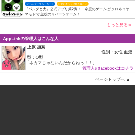
ゲーム-テーブル・カード
可愛いキャラに癒されたい
『パンダと犬』公式アプリ第2弾！ 今度のゲームは“クロネコヤ
マモト”が主役のリバーシゲーム！
もっと見る≫
AppLinkの管理人はこんな人
上原 加奈
性別：女性 血液
型：O型
｢ネカマじゃないんだからねっ！！｣
管理人のfacebookはコチラ
ページトップへ ▲