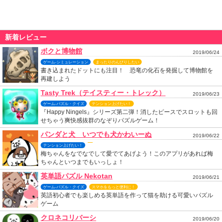
新着レビュー
ボクと博物館
2019/06/24
ゲーム-シミュレーション
まったりのんびりしたい
書き込まれたドットにも注目！ 恐竜の化石を発掘して博物館を
再建しよう
Tasty Trek（テイスティー・トレック）
2019/06/23
ゲーム-パズル・クイズ
テンション上げたい！
『Happy Ningels』シリーズ第二弾！消したピースでスロットも回
せちゃう爽快感抜群のなぞりパズルゲーム！
パンダと犬 いつでも犬かわいーぬ
2019/06/22
テンション上げたい！
梅ちゃんをなでなでして愛でてあげよう！このアプリがあれば梅
ちゃんといつまでもいっしょ！
英単語パズル Nekotan
2019/06/21
ゲーム-パズル・クイズ
スマホをもっと便利に！
英語初心者でも楽しめる英単語を作って猫を助ける可愛いパズル
ゲーム
クロネコリバーシ
2019/06/20