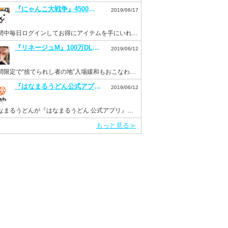
『にゃんこ大戦争』4500万DL突破記念イベントを開催。毎日ログインでネコカン20個もらえる！
2019/06/17
期間中毎日ログインしてお得にアイテムを手にいれよう！
『リネージュM』100万DL突破を記念して“ドラゴンのサファイア”などを配布。新イベント“Versus”も開催！
2019/06/12
期間限定で“捨てられし者の地”入場緩和もおこなわれる。
『はなまるうどん公式アプリ』がリニューアルして6月11日より配信開始！
2019/06/12
はなまるうどんが『はなまるうどん 公式アプリ』をInsight Coreで開発
もっと見る≫