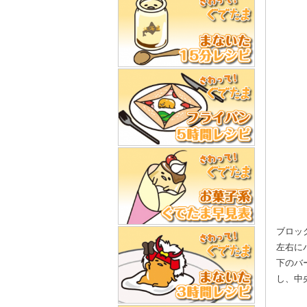
ブロッ
左右に
下のバ
し、中