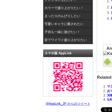
ホラーで盛り上がりたい！
まったりのんびりしたい
可愛いキャラに癒されたい
子供も一緒に遊びたい！
皆でワイワイ盛り上がりたい
A
スマホ版 AppLink
Related
マ
お
30
SA
@AppLink_JP からのツイート