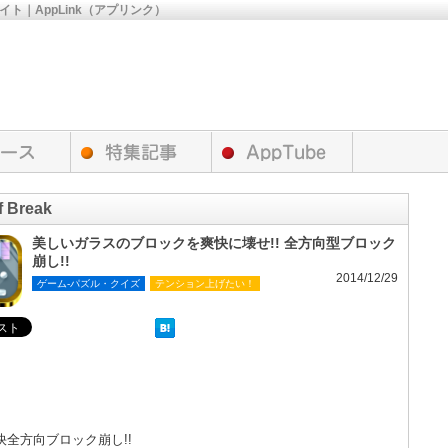
サイト｜AppLink（アプリンク）
f Break
美しいガラスのブロックを爽快に壊せ!! 全方向型ブロック
崩し!!
2014/12/29
ゲーム-パズル・クイズ
テンション上げたい！
快全方向ブロック崩し!!