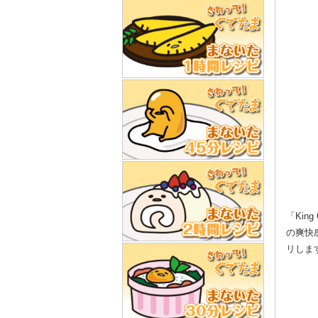
「Kin
の爽快
リしま