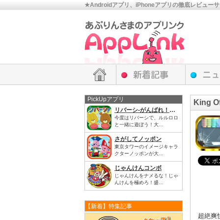
★Androidアプリ、iPhoneアプリの徹底レビュー
PickUpアプリ
King O
リバーシ-がんばれ！ルルロロ
今度はリバーシで、ルルロロ
と一緒に遊ぼう！大…
さがしてノッポン
東京タワーのイメージキャラ
クターノッポンが大…
じゃんけんコンボ
じゃんけんをナメるな！じゃ
んけんを極めろ！盛…
【新着】特集記事
超絶爽