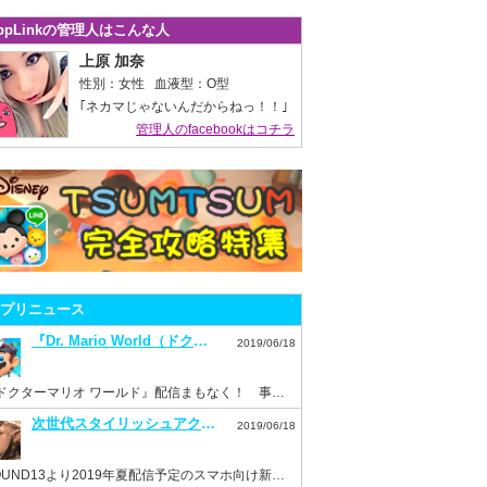
ppLinkの管理人はこんな人
上原 加奈
性別：女性 血液型：O型
｢ネカマじゃないんだからねっ！！｣
管理人のfacebookはコチラ
プリニュース
『Dr. Mario World（ドクターマリオ ワールド）』7月10日配信決定！事前登録もスタート！
2019/06/18
『ドクターマリオ ワールド』配信まもなく！ 事前登録を済ませておこう！
次世代スタイリッシュアクション『ハンドレッドソウル』事前登録スタート！
2019/06/18
HOUND13より2019年夏配信予定のスマホ向け新作ゲーム『ハンドレッドソウル』事前登録開始