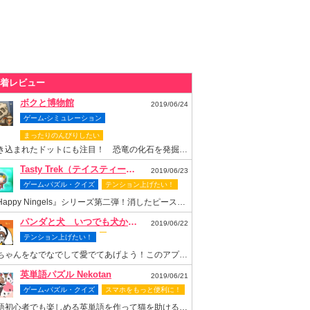
着レビュー
ボクと博物館
2019/06/24
ゲーム-シミュレーション
まったりのんびりしたい
書き込まれたドットにも注目！ 恐竜の化石を発掘して博物館を再建しよう
Tasty Trek（テイスティー・トレック）
2019/06/23
ゲーム-パズル・クイズ
テンション上げたい！
『Happy Ningels』シリーズ第二弾！消したピースでスロットも回せちゃう爽快感抜群のなぞりパズルゲーム！
パンダと犬 いつでも犬かわいーぬ
2019/06/22
テンション上げたい！
梅ちゃんをなでなでして愛でてあげよう！このアプリがあれば梅ちゃんといつまでもいっしょ！
英単語パズル Nekotan
2019/06/21
ゲーム-パズル・クイズ
スマホをもっと便利に！
英語初心者でも楽しめる英単語を作って猫を助ける可愛いパズルゲーム