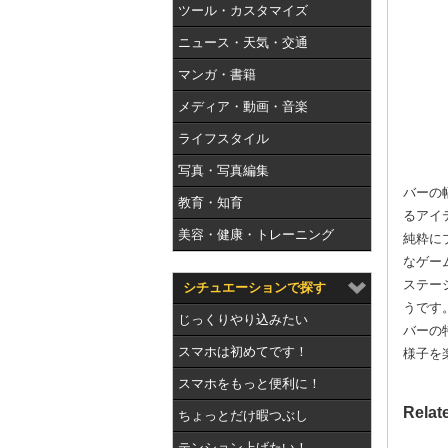
ツール・カスタマイズ
ニュース・天気・交通
マンガ・書籍
メディア・動画・音楽
ライフスタイル
写真・写真編集
バーの
教育・知育
るアイ
美容・健康・トレーニング
純粋に
なゲー
ステー
シチュエーションで探す
うです
じっくりやり込みたい
バーの
スマホは初めてです！
様子を
スマホをもっと便利に！
Relat
ちょっとだけ暇つぶし
テンション上げたい！