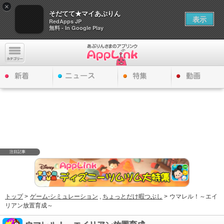
×
そだてて★マイあぷりん
表示
RedApps JP
無料 - In Google Play
注目記事
トップ
>
ゲーム-シミュレーション
,
ちょっとだけ暇つぶし
>
ウマレル！～エイ
リアン放置育成～