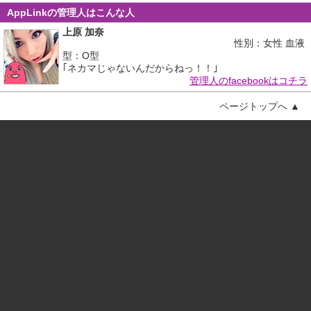
AppLinkの管理人はこんな人
上原 加奈
性別：女性 血液
型：O型
｢ネカマじゃないんだからねっ！！｣
管理人のfacebookはコチラ
ページトップへ ▲