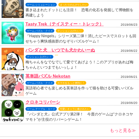
ゲーム-シミュレーション
まったりのんびりしたい
書き込まれたドットにも注目！ 恐竜の化石を発掘して博物館を
再建しよう
Tasty Trek（テイスティー・トレック）
2019/06/23
ゲーム-パズル・クイズ
テンション上げたい！
『Happy Ningels』シリーズ第二弾！消したピースでスロットも回
せちゃう爽快感抜群のなぞりパズルゲーム！
パンダと犬 いつでも犬かわいーぬ
2019/06/22
テンション上げたい！
梅ちゃんをなでなでして愛でてあげよう！このアプリがあれば梅
ちゃんといつまでもいっしょ！
英単語パズル Nekotan
2019/06/21
ゲーム-パズル・クイズ
スマホをもっと便利に！
英語初心者でも楽しめる英単語を作って猫を助ける可愛いパズル
ゲーム
クロネコリバーシ
2019/06/20
ゲーム-テーブル・カード
可愛いキャラに癒されたい
『パンダと犬』公式アプリ第2弾！ 今度のゲームは“クロネコヤ
マモト”が主役のリバーシゲーム！
もっと見る≫