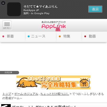
×
そだてて★マイあぷりん
表示
RedApps JP
無料 - In Google Play
注目記事
トップ
>
ゲーム-カジュアル
,
ちょっとだけ暇つぶし
>
てつお～ふしぎないきも
の育成ゲーム～