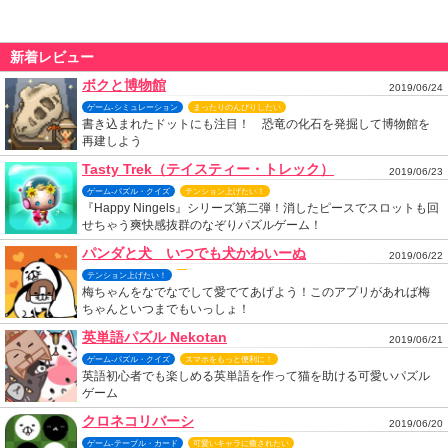
新着レビュー
ボクと博物館
2019/06/24
ゲーム-シミュレーション
まったりのんびりしたい
書き込まれたドットにも注目！ 恐竜の化石を発掘して博物館を
再建しよう
Tasty Trek（テイスティー・トレック）
2019/06/23
ゲーム-パズル・クイズ
テンション上げたい！
『Happy Ningels』シリーズ第二弾！消したピースでスロットも回
せちゃう爽快感抜群のなぞりパズルゲーム！
パンダと犬 いつでも犬かわいーぬ
2019/06/22
テンション上げたい！
梅ちゃんをなでなでして愛でてあげよう！このアプリがあれば梅
ちゃんといつまでもいっしょ！
英単語パズル Nekotan
2019/06/21
ゲーム-パズル・クイズ
スマホをもっと便利に！
英語初心者でも楽しめる英単語を作って猫を助ける可愛いパズル
ゲーム
クロネコリバーシ
2019/06/20
ゲーム-テーブル・カード
可愛いキャラに癒されたい