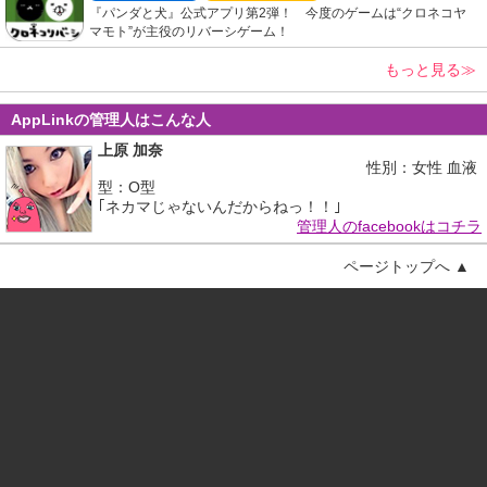
『パンダと犬』公式アプリ第2弾！ 今度のゲームは“クロネコヤ
マモト”が主役のリバーシゲーム！
もっと見る≫
AppLinkの管理人はこんな人
上原 加奈
性別：女性 血液
型：O型
｢ネカマじゃないんだからねっ！！｣
管理人のfacebookはコチラ
ページトップへ ▲