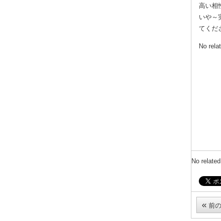
高い相
いや～
てくださ
No rela
No related
«
前の