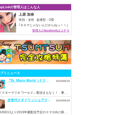
ppLinkの管理人はこんな人
上原 加奈
性別：女性 血液型：O型
｢ネカマじゃないんだからねっ！！｣
管理人のfacebookはコチラ
プリニュース
『Dr. Mario World（ドクターマリオ ワールド）』7月10日配信決定！事前登録もスタート！
2019/06/18
『ドクターマリオ ワールド』配信まもなく！ 事前登録を済ませておこう！
次世代スタイリッシュアクション『ハンドレッドソウル』事前登録スタート！
2019/06/18
HOUND13より2019年夏配信予定のスマホ向け新作ゲーム『ハンドレッドソウル』事前登録開始