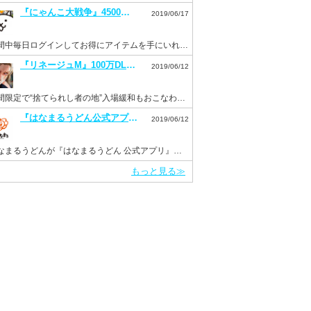
『にゃんこ大戦争』4500万DL突破記念イベントを開催。毎日ログインでネコカン20個もらえる！
2019/06/17
期間中毎日ログインしてお得にアイテムを手にいれよう！
『リネージュM』100万DL突破を記念して“ドラゴンのサファイア”などを配布。新イベント“Versus”も開催！
2019/06/12
期間限定で“捨てられし者の地”入場緩和もおこなわれる。
『はなまるうどん公式アプリ』がリニューアルして6月11日より配信開始！
2019/06/12
はなまるうどんが『はなまるうどん 公式アプリ』をInsight Coreで開発
もっと見る≫