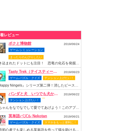
着レビュー
ボクと博物館
2019/06/24
ゲーム-シミュレーション
まったりのんびりしたい
書き込まれたドットにも注目！ 恐竜の化石を発掘して博物館を再建しよう
Tasty Trek（テイスティー・トレック）
2019/06/23
ゲーム-パズル・クイズ
テンション上げたい！
『Happy Ningels』シリーズ第二弾！消したピースでスロットも回せちゃう爽快感抜群のなぞりパズルゲーム！
パンダと犬 いつでも犬かわいーぬ
2019/06/22
テンション上げたい！
梅ちゃんをなでなでして愛でてあげよう！このアプリがあれば梅ちゃんといつまでもいっしょ！
英単語パズル Nekotan
2019/06/21
ゲーム-パズル・クイズ
スマホをもっと便利に！
英語初心者でも楽しめる英単語を作って猫を助ける可愛いパズルゲーム