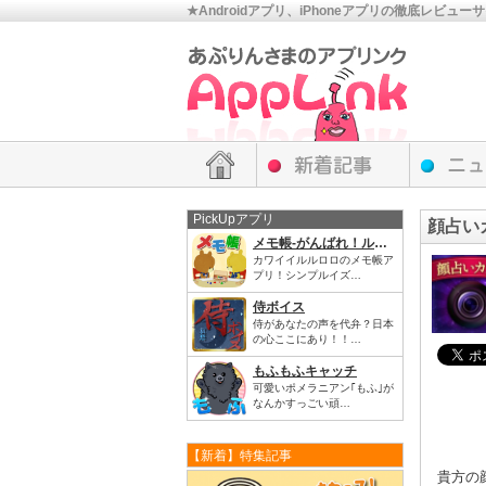
★Androidアプリ、iPhoneアプリの徹底レビュー
PickUpアプリ
顔占い
メモ帳‐がんばれ！ルルロロ
カワイイルルロロのメモ帳ア
プリ！シンプルイズ…
侍ボイス
侍があなたの声を代弁？日本
の心ここにあり！！…
もふもふキャッチ
可愛いポメラニアン｢もふ｣が
なんかすっごい頑…
【新着】特集記事
貴方の