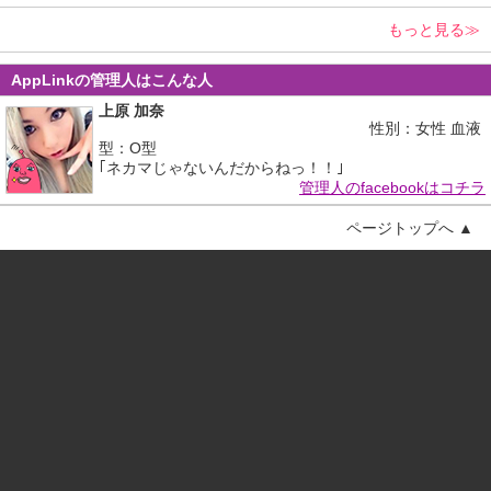
もっと見る≫
AppLinkの管理人はこんな人
上原 加奈
性別：女性 血液
型：O型
｢ネカマじゃないんだからねっ！！｣
管理人のfacebookはコチラ
ページトップへ ▲