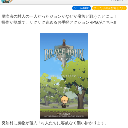
2015/06/13
ゲーム-RPG
まったりのんびりしたい
臆病者の村人の一人だったジョンがなぜか魔族と戦うことに…!!
操作が簡単で、サクサク進めるお手軽アクションRPGがこちら!!
突如村に魔物が侵入!! 村人たちに容赦なく襲い掛かります。