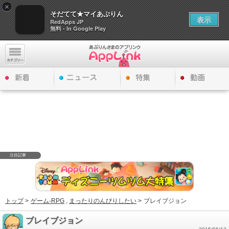
×
そだてて★マイあぷりん
表示
RedApps JP
無料 - In Google Play
注目記事
トップ
>
ゲーム-RPG
,
まったりのんびりしたい
>
ブレイブジョン
ブレイブジョン