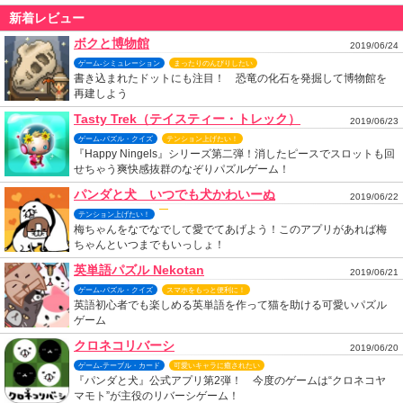
新着レビュー
ボクと博物館
2019/06/24
ゲーム-シミュレーション
まったりのんびりしたい
書き込まれたドットにも注目！ 恐竜の化石を発掘して博物館を
再建しよう
Tasty Trek（テイスティー・トレック）
2019/06/23
ゲーム-パズル・クイズ
テンション上げたい！
『Happy Ningels』シリーズ第二弾！消したピースでスロットも回
せちゃう爽快感抜群のなぞりパズルゲーム！
パンダと犬 いつでも犬かわいーぬ
2019/06/22
テンション上げたい！
梅ちゃんをなでなでして愛でてあげよう！このアプリがあれば梅
ちゃんといつまでもいっしょ！
英単語パズル Nekotan
2019/06/21
ゲーム-パズル・クイズ
スマホをもっと便利に！
英語初心者でも楽しめる英単語を作って猫を助ける可愛いパズル
ゲーム
クロネコリバーシ
2019/06/20
ゲーム-テーブル・カード
可愛いキャラに癒されたい
『パンダと犬』公式アプリ第2弾！ 今度のゲームは“クロネコヤ
マモト”が主役のリバーシゲーム！