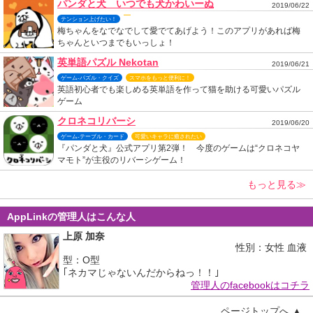
パンダと犬 いつでも犬かわいーぬ
2019/06/22
テンション上げたい！
梅ちゃんをなでなでして愛でてあげよう！このアプリがあれば梅
ちゃんといつまでもいっしょ！
英単語パズル Nekotan
2019/06/21
ゲーム-パズル・クイズ
スマホをもっと便利に！
英語初心者でも楽しめる英単語を作って猫を助ける可愛いパズル
ゲーム
クロネコリバーシ
2019/06/20
ゲーム-テーブル・カード
可愛いキャラに癒されたい
『パンダと犬』公式アプリ第2弾！ 今度のゲームは“クロネコヤ
マモト”が主役のリバーシゲーム！
もっと見る≫
AppLinkの管理人はこんな人
上原 加奈
性別：女性 血液
型：O型
｢ネカマじゃないんだからねっ！！｣
管理人のfacebookはコチラ
ページトップへ ▲