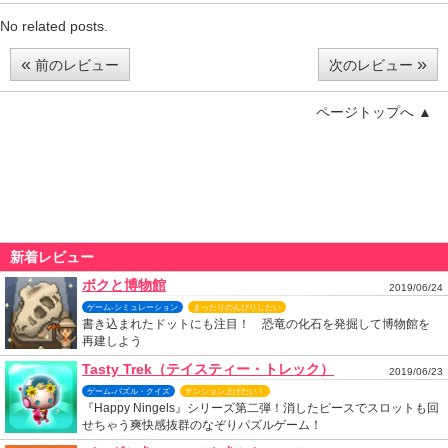
No related posts.
«
»
前のレビュー
次のレビュー
ページトップへ ▲
新着レビュー
ボクと博物館
2019/06/24
ゲーム-シミュレーション
まったりのんびりしたい
書き込まれたドットにも注目！ 恐竜の化石を発掘して博物館を
再建しよう
Tasty Trek（テイスティー・トレック）
2019/06/23
ゲーム-パズル・クイズ
テンション上げたい！
『Happy Ningels』シリーズ第二弾！消したピースでスロットも回
せちゃう爽快感抜群のなぞりパズルゲーム！