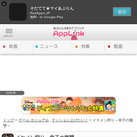
×
そだてて★マイあぷりん
表示
RedApps JP
無料 - In Google Play
注目記事
トップ
>
ゲーム-カジュアル
,
テンション上げたい！
>
イケメン狩り～幸子の復
讐～