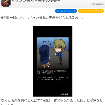
イケメン狩り～幸子の復讐～
2015/07/24
ゲーム-カジュアル
テンション上げたい！
6年間一緒に過ごしてきた彼氏に突然告げられる別れ…。
なんと苦楽を共にしたはずの彼は一番の親友であった佳子と浮気をし