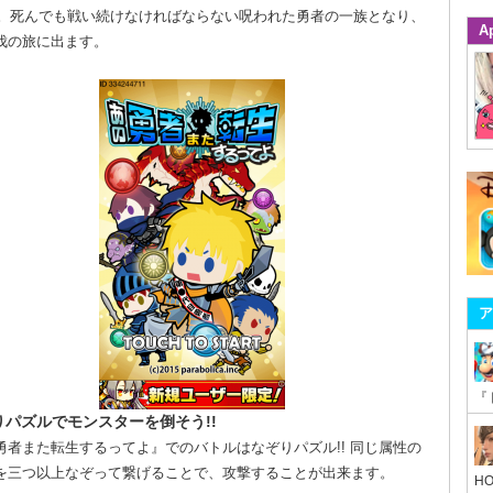
G。死んでも戦い続けなければならない呪われた勇者の一族となり、
A
伐の旅に出ます。
ア
りパズルでモンスターを倒そう!!
勇者また転生するってよ』でのバトルはなぞりパズル!! 同じ属性の
を三つ以上なぞって繋げることで、攻撃することが出来ます。