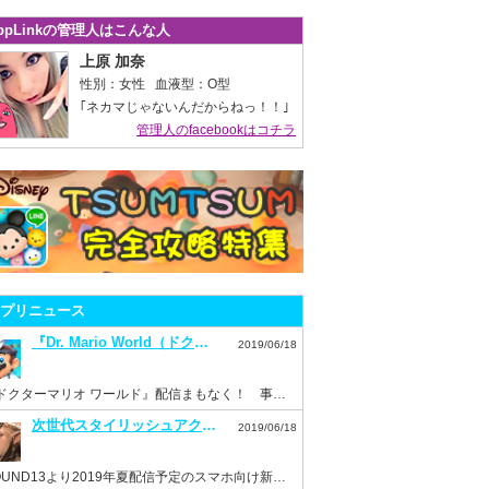
ppLinkの管理人はこんな人
上原 加奈
性別：女性 血液型：O型
｢ネカマじゃないんだからねっ！！｣
管理人のfacebookはコチラ
プリニュース
『Dr. Mario World（ドクターマリオ ワールド）』7月10日配信決定！事前登録もスタート！
2019/06/18
『ドクターマリオ ワールド』配信まもなく！ 事前登録を済ませておこう！
次世代スタイリッシュアクション『ハンドレッドソウル』事前登録スタート！
2019/06/18
HOUND13より2019年夏配信予定のスマホ向け新作ゲーム『ハンドレッドソウル』事前登録開始