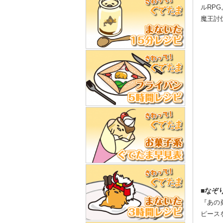
ルRP
魔王討
■なぞ
『あの
ピース