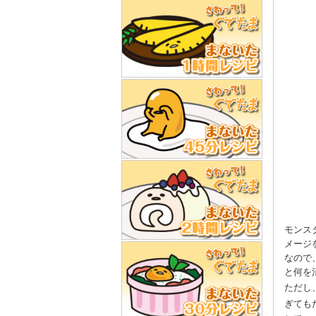
モンス
メージ
なので
と何を
ただし
ぎても