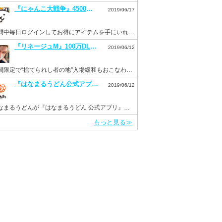
『にゃんこ大戦争』4500万DL突破記念イベントを開催。毎日ログインでネコカン20個もらえる！
2019/06/17
期間中毎日ログインしてお得にアイテムを手にいれよう！
『リネージュM』100万DL突破を記念して“ドラゴンのサファイア”などを配布。新イベント“Versus”も開催！
2019/06/12
期間限定で“捨てられし者の地”入場緩和もおこなわれる。
『はなまるうどん公式アプリ』がリニューアルして6月11日より配信開始！
2019/06/12
はなまるうどんが『はなまるうどん 公式アプリ』をInsight Coreで開発
もっと見る≫