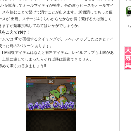
 8・9個消してオールマイティが発生。色の違うピースをオールマイ
ースを挟むことで繋げて消すことが出来ます。10個消しでもっと便
ースが 出現。ステージ4くらいからなかなか長く繋げるのは難しく
きますが是非挑戦してみてはいかがでしょうか。
屍をこえてゆけ！
ームではHPが回復するタイミングが、レベルアップしたときとアイ
使った時の2パターンあります。
、HP回復アイテムはなんと有料アイテム。レベルアップも上限があ
、上限に達してしまったらそれ以降は回復できません。
諦めて潔く力尽きましょう!!