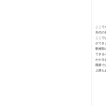
ここで
先代の
ここで
ができ
数種類
できる
かかる
職業で
上限も