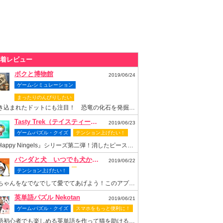
着レビュー
ボクと博物館
2019/06/24
ゲーム-シミュレーション
まったりのんびりしたい
書き込まれたドットにも注目！ 恐竜の化石を発掘して博物館を再建しよう
Tasty Trek（テイスティー・トレック）
2019/06/23
ゲーム-パズル・クイズ
テンション上げたい！
『Happy Ningels』シリーズ第二弾！消したピースでスロットも回せちゃう爽快感抜群のなぞりパズルゲーム！
パンダと犬 いつでも犬かわいーぬ
2019/06/22
テンション上げたい！
梅ちゃんをなでなでして愛でてあげよう！このアプリがあれば梅ちゃんといつまでもいっしょ！
英単語パズル Nekotan
2019/06/21
ゲーム-パズル・クイズ
スマホをもっと便利に！
英語初心者でも楽しめる英単語を作って猫を助ける可愛いパズルゲーム