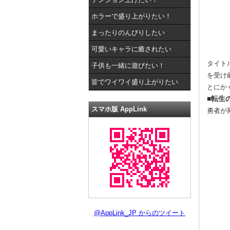
ホラーで盛り上がりたい！
まったりのんびりしたい
可愛いキャラに癒されたい
タイト
子供も一緒に遊びたい！
を受け
皆でワイワイ盛り上がりたい
とにか
■転生
スマホ版 AppLink
勇者が
@AppLink_JP からのツイート