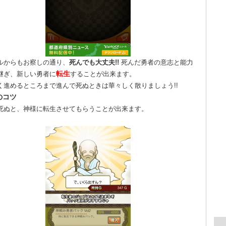
ルからもお察しの通り、
死んでも大丈夫!!
死んだ勇者の意志と能力
転生
継ぎ、新しい勇者に
することが出来ます。
く進めるところまで進んで死ぬときは華々しく散りましょう!!
のコツ
死ぬと、神様に転生させてもらうことが出来ます。