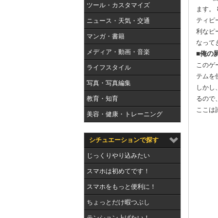
ツール・カスタマイズ
ます。
ティピ
ニュース・天気・交通
利なピ
マンガ・書籍
なって
メディア・動画・音楽
■俺の
このゲ
ライフスタイル
テムを
写真・写真編集
しかし
教育・知育
るので
ここは
美容・健康・トレーニング
シチュエーションで探す
じっくりやり込みたい
スマホは初めてです！
スマホをもっと便利に！
ちょっとだけ暇つぶし
テンション上げたい！