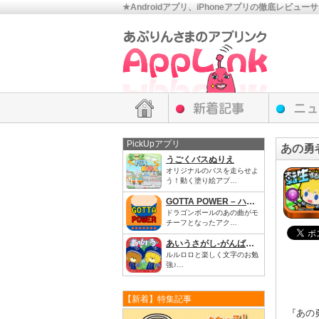
★Androidアプリ、iPhoneアプリの徹底レビュー
PickUpアプリ
あの勇
うごくバスぬりえ
オリジナルのバスを走らせよ
う！動く塗り絵アプ…
GOTTA POWER – ハチャメチャが押し寄せてくる
ドラゴンボールのあの曲がモ
チーフとなったアク…
あいうさがし‐がんばれ！ルルロロ
ルルロロと楽しく文字のお勉
強♪…
【新着】特集記事
『あの