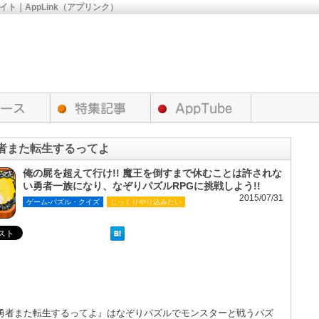
サイト｜AppLink（アプリンク）
者また転生するってよ
俺の屍を超えて行け!! 魔王を倒すまで休むことは許されな
い勇者一族になり、なぞりパズルRPGに挑戦しよう!!
2015/07/31
ゲーム-パズル・クイズ
じっくりやり込みたい
勇者また転生するってよ』はなぞりパズルでモンスターと戦うパズ