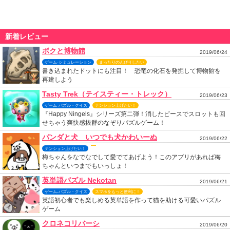
新着レビュー
ボクと博物館
2019/06/24
ゲーム-シミュレーション
まったりのんびりしたい
書き込まれたドットにも注目！ 恐竜の化石を発掘して博物館を
再建しよう
Tasty Trek（テイスティー・トレック）
2019/06/23
ゲーム-パズル・クイズ
テンション上げたい！
『Happy Ningels』シリーズ第二弾！消したピースでスロットも回
せちゃう爽快感抜群のなぞりパズルゲーム！
パンダと犬 いつでも犬かわいーぬ
2019/06/22
テンション上げたい！
梅ちゃんをなでなでして愛でてあげよう！このアプリがあれば梅
ちゃんといつまでもいっしょ！
英単語パズル Nekotan
2019/06/21
ゲーム-パズル・クイズ
スマホをもっと便利に！
英語初心者でも楽しめる英単語を作って猫を助ける可愛いパズル
ゲーム
クロネコリバーシ
2019/06/20