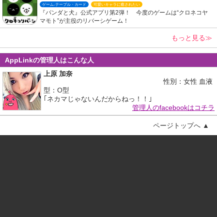
ゲーム-テーブル・カード
可愛いキャラに癒されたい
『パンダと犬』公式アプリ第2弾！ 今度のゲームは“クロネコヤ
マモト”が主役のリバーシゲーム！
もっと見る≫
AppLinkの管理人はこんな人
上原 加奈
性別：女性 血液
型：O型
｢ネカマじゃないんだからねっ！！｣
管理人のfacebookはコチラ
ページトップへ ▲