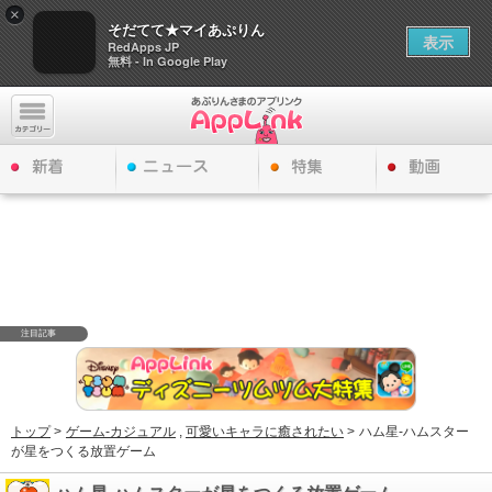
×
そだてて★マイあぷりん
表示
RedApps JP
無料 - In Google Play
注目記事
トップ
>
ゲーム-カジュアル
,
可愛いキャラに癒されたい
>
ハム星-ハムスター
が星をつくる放置ゲーム