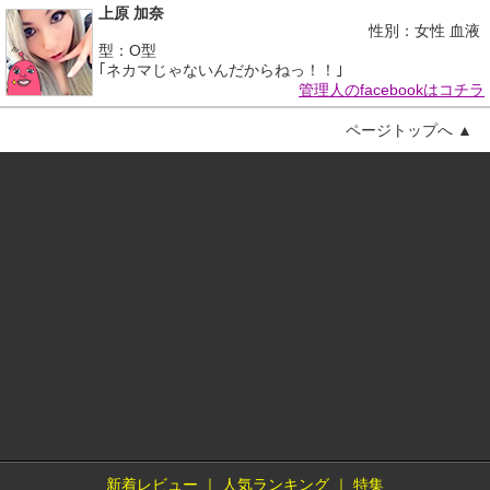
上原 加奈
性別：女性 血液
型：O型
｢ネカマじゃないんだからねっ！！｣
管理人のfacebookはコチラ
ページトップへ ▲
新着レビュー
｜
人気ランキング
｜
特集