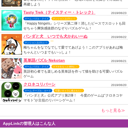
再建しよう
Tasty Trek（テイスティー・トレック）
2019/06/23
ゲーム-パズル・クイズ
テンション上げたい！
『Happy Ningels』シリーズ第二弾！消したピースでスロットも回
せちゃう爽快感抜群のなぞりパズルゲーム！
パンダと犬 いつでも犬かわいーぬ
2019/06/22
テンション上げたい！
梅ちゃんをなでなでして愛でてあげよう！このアプリがあれば梅
ちゃんといつまでもいっしょ！
英単語パズル Nekotan
2019/06/21
ゲーム-パズル・クイズ
スマホをもっと便利に！
英語初心者でも楽しめる英単語を作って猫を助ける可愛いパズル
ゲーム
クロネコリバーシ
2019/06/20
ゲーム-テーブル・カード
可愛いキャラに癒されたい
『パンダと犬』公式アプリ第2弾！ 今度のゲームは“クロネコヤ
マモト”が主役のリバーシゲーム！
もっと見る≫
AppLinkの管理人はこんな人