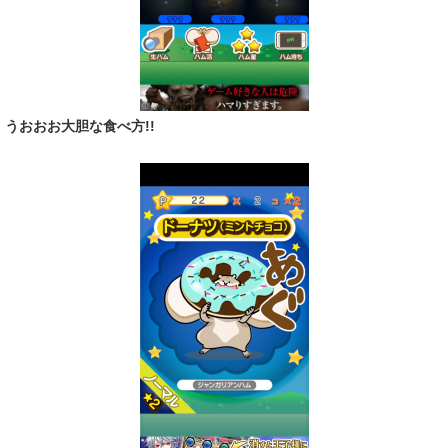
うおおお大胆な食べ方!!