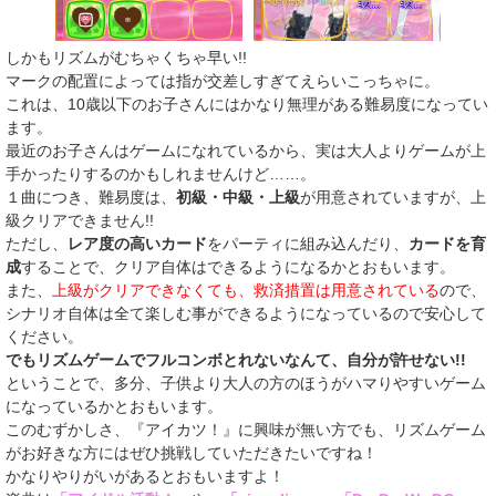
しかもリズムがむちゃくちゃ早い!!
マークの配置によっては指が交差しすぎてえらいこっちゃに。
これは、10歳以下のお子さんにはかなり無理がある難易度になってい
ます。
最近のお子さんはゲームになれているから、実は大人よりゲームが上
手かったりするのかもしれませんけど……。
１曲につき、難易度は、
初級・中級・上級
が用意されていますが、上
級クリアできません!!
ただし、
レア度の高いカード
をパーティに組み込んだり、
カードを育
成
することで、クリア自体はできるようになるかとおもいます。
また、
上級がクリアできなくても、救済措置は用意されている
ので、
シナリオ自体は全て楽しむ事ができるようになっているので安心して
ください。
でもリズムゲームでフルコンボとれないなんて、自分が許せない!!
ということで、多分、子供より大人の方のほうがハマりやすいゲーム
になっているかとおもいます。
このむずかしさ、『アイカツ！』に興味が無い方でも、リズムゲーム
がお好きな方にはぜひ挑戦していただきたいですね！
かなりやりがいがあるとおもいますよ！