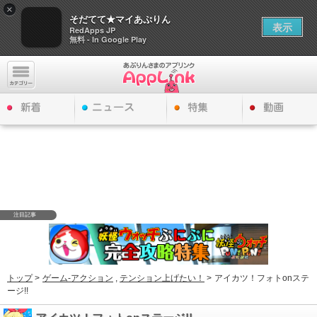
×
そだてて★マイあぷりん
表示
RedApps JP
無料 - In Google Play
注目記事
トップ
>
ゲーム-アクション
,
テンション上げたい！
>
アイカツ！フォトonステ
ージ!!