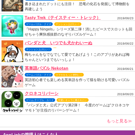
書き込まれたドットにも注目！ 恐竜の化石を発掘して博物館を
再建しよう
Tasty Trek（テイスティー・トレック）
2019/06/23
ゲーム-パズル・クイズ
テンション上げたい！
『Happy Ningels』シリーズ第二弾！消したピースでスロットも回
せちゃう爽快感抜群のなぞりパズルゲーム！
パンダと犬 いつでも犬かわいーぬ
2019/06/22
テンション上げたい！
梅ちゃんをなでなでして愛でてあげよう！このアプリがあれば梅
ちゃんといつまでもいっしょ！
英単語パズル Nekotan
2019/06/21
ゲーム-パズル・クイズ
スマホをもっと便利に！
英語初心者でも楽しめる英単語を作って猫を助ける可愛いパズル
ゲーム
クロネコリバーシ
2019/06/20
ゲーム-テーブル・カード
可愛いキャラに癒されたい
『パンダと犬』公式アプリ第2弾！ 今度のゲームは“クロネコヤ
マモト”が主役のリバーシゲーム！
もっと見る≫
AppLinkの管理人はこんな人