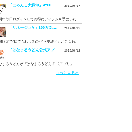
『にゃんこ大戦争』4500万DL突破記念イベントを開催。毎日ログインでネコカン20個もらえる！
2019/06/17
期間中毎日ログインしてお得にアイテムを手にいれよう！
『リネージュM』100万DL突破を記念して“ドラゴンのサファイア”などを配布。新イベント“Versus”も開催！
2019/06/12
期間限定で“捨てられし者の地”入場緩和もおこなわれる。
『はなまるうどん公式アプリ』がリニューアルして6月11日より配信開始！
2019/06/12
はなまるうどんが『はなまるうどん 公式アプリ』をInsight Coreで開発
もっと見る≫