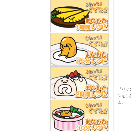
『パッ
ンをこ
ム。