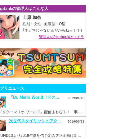
ppLinkの管理人はこんな人
上原 加奈
性別：女性 血液型：O型
｢ネカマじゃないんだからねっ！！｣
管理人のfacebookはコチラ
プリニュース
『Dr. Mario World（ドクターマリオ ワールド）』7月10日配信決定！事前登録もスタート！
2019/06/18
『ドクターマリオ ワールド』配信まもなく！ 事前登録を済ませておこう！
次世代スタイリッシュアクション『ハンドレッドソウル』事前登録スタート！
2019/06/18
HOUND13より2019年夏配信予定のスマホ向け新作ゲーム『ハンドレッドソウル』事前登録開始