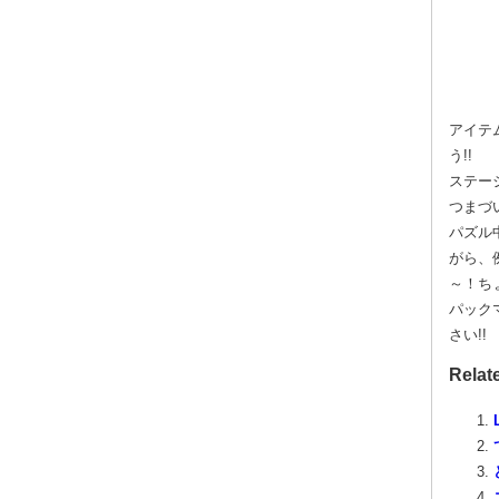
アイテ
う!!
ステー
つまづ
パズル
がら、
～！ち
パック
さい!!
Relat