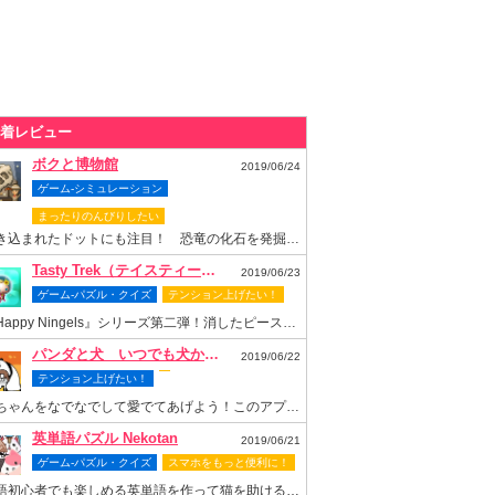
着レビュー
ボクと博物館
2019/06/24
ゲーム-シミュレーション
まったりのんびりしたい
書き込まれたドットにも注目！ 恐竜の化石を発掘して博物館を再建しよう
Tasty Trek（テイスティー・トレック）
2019/06/23
ゲーム-パズル・クイズ
テンション上げたい！
『Happy Ningels』シリーズ第二弾！消したピースでスロットも回せちゃう爽快感抜群のなぞりパズルゲーム！
パンダと犬 いつでも犬かわいーぬ
2019/06/22
テンション上げたい！
梅ちゃんをなでなでして愛でてあげよう！このアプリがあれば梅ちゃんといつまでもいっしょ！
英単語パズル Nekotan
2019/06/21
ゲーム-パズル・クイズ
スマホをもっと便利に！
英語初心者でも楽しめる英単語を作って猫を助ける可愛いパズルゲーム