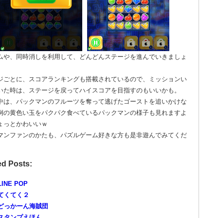
ムや、同時消しを利用して、どんどんステージを進んでいきましょ
ジごとに、スコアランキングも搭載されているので、ミッションい
いた時は、ステージを戻ってハイスコアを目指すのもいいかも。
中は、パックマンのフルーツを奪って逃げたゴーストを追いかけな
例の黄色い玉をパクパク食べているパックマンの様子も見れますよ
ょっとかわいいｗ
マンファンのかたも、パズルゲーム好きな方も是非遊んでみてくだ
ed Posts:
LINE POP
てくてく２
どっかーん海賊団
スタンプえほん