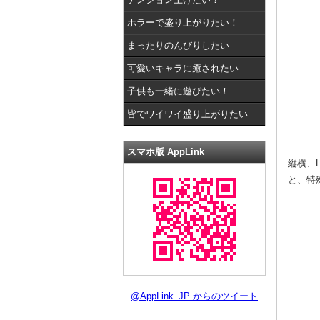
ホラーで盛り上がりたい！
まったりのんびりしたい
可愛いキャラに癒されたい
子供も一緒に遊びたい！
皆でワイワイ盛り上がりたい
スマホ版 AppLink
縦横、
と、特
@AppLink_JP からのツイート