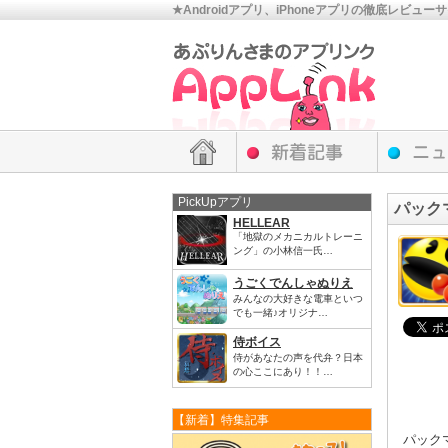
★Androidアプリ、iPhoneアプリの徹底レビュー
PickUpアプリ
パック
HELLEAR
「地獄のメカニカルトレーニ
ング」の小林信一氏…
うごくでんしゃぬりえ
みんなの大好きな電車といつ
でも一緒♪オリジナ…
侍ボイス
侍があなたの声を代弁？日本
の心ここにあり！！…
【新着】特集記事
パック