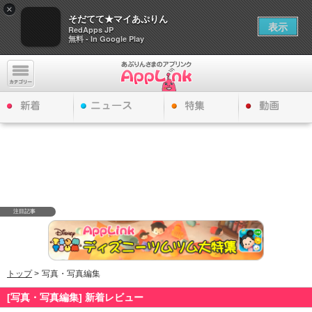
×
そだてて★マイあぷりん
表示
RedApps JP
無料 - In Google Play
注目記事
トップ
>
写真・写真編集
[写真・写真編集] 新着レビュー