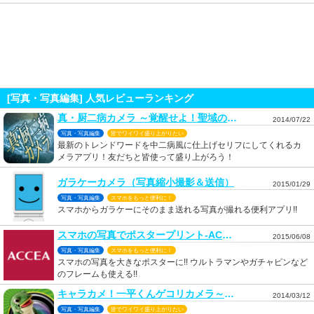
[写真・写真編集] 人気レビューランキング
真・厨二病カメラ ～覚醒せよ！聖域のフォトグラフィー
2014/07/22
写真・写真編集
皆でワイワイ盛り上がりたい
最新のトレンドワードを中二病風に仕上げセリフにしてくれるカ
メラアプリ！友だちと皆使って盛り上がろう！
ガラケーカメラ（写真縮小撮影＆送信）
2015/01/29
写真・写真編集
スマホをもっと便利に！
スマホからガラケーにそのまま送れる写真が撮れる便利アプリ!!
スマホの写真でポスタープリント-ACCEA(アクセア)
2015/06/08
写真・写真編集
スマホをもっと便利に！
スマホの写真を大きなポスターに!! ウルトラマンやガチャピンなど
のフレームも使える!!
キャラカメ！一平くんゲコリカメラ～カエルのタマゴって
2014/03/12
写真・写真編集
皆でワイワイ盛り上がりたい