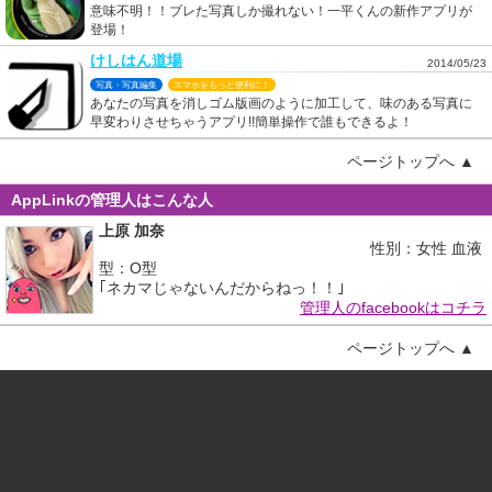
意味不明！！ブレた写真しか撮れない！一平くんの新作アプリが
登場！
けしはん道場
2014/05/23
写真・写真編集
スマホをもっと便利に！
あなたの写真を消しゴム版画のように加工して、味のある写真に
早変わりさせちゃうアプリ!!簡単操作で誰もできるよ！
ページトップへ ▲
AppLinkの管理人はこんな人
上原 加奈
性別：女性 血液
型：O型
｢ネカマじゃないんだからねっ！！｣
管理人のfacebookはコチラ
ページトップへ ▲