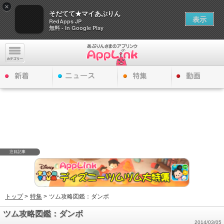
×
そだてて★マイあぷりん
表示
RedApps JP
無料 - In Google Play
注目記事
トップ
>
特集
>
ツム攻略図鑑：ダンボ
ツム攻略図鑑：ダンボ
2014/03/05