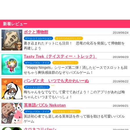
新着レビュー
ボクと博物館
2019/06/24
ゲーム-シミュレーション
まったりのんびりしたい
書き込まれたドットにも注目！ 恐竜の化石を発掘して博物館を
再建しよう
Tasty Trek（テイスティー・トレック）
2019/06/23
ゲーム-パズル・クイズ
テンション上げたい！
『Happy Ningels』シリーズ第二弾！消したピースでスロットも回
せちゃう爽快感抜群のなぞりパズルゲーム！
パンダと犬 いつでも犬かわいーぬ
2019/06/22
テンション上げたい！
梅ちゃんをなでなでして愛でてあげよう！このアプリがあれば梅
ちゃんといつまでもいっしょ！
英単語パズル Nekotan
2019/06/21
ゲーム-パズル・クイズ
スマホをもっと便利に！
英語初心者でも楽しめる英単語を作って猫を助ける可愛いパズル
ゲーム
クロネコリバーシ