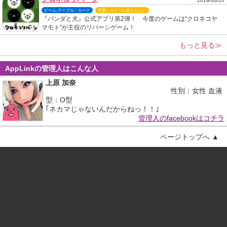
2019/06/20
ゲーム-テーブル・カード
可愛いキャラに癒されたい
『パンダと犬』公式アプリ第2弾！ 今度のゲームは“クロネコヤ
マモト”が主役のリバーシゲーム！
もっと見る≫
AppLinkの管理人はこんな人
上原 加奈
性別：女性 血液
型：O型
｢ネカマじゃないんだからねっ！！｣
管理人のfacebookはコチラ
ページトップへ ▲