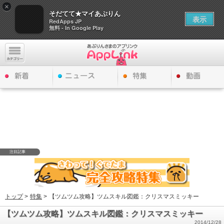
×
そだてて★マイあぷりん
表示
RedApps JP
無料 - In Google Play
注目記事
トップ
>
特集
>
【ツムツム攻略】ツムスキル図鑑：クリスマスミッキー
【ツムツム攻略】ツムスキル図鑑：クリスマスミッキー
2014/12/28