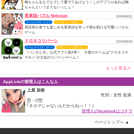
梅ちゃんをなでなでして愛でてあげよう！このアプリがあれば梅
ちゃんといつまでもいっしょ！
英単語パズル Nekotan
2019/06/21
ゲーム-パズル・クイズ
スマホをもっと便利に！
英語初心者でも楽しめる英単語を作って猫を助ける可愛いパズル
ゲーム
クロネコリバーシ
2019/06/20
ゲーム-テーブル・カード
可愛いキャラに癒されたい
『パンダと犬』公式アプリ第2弾！ 今度のゲームは“クロネコヤ
マモト”が主役のリバーシゲーム！
もっと見る≫
AppLinkの管理人はこんな人
上原 加奈
性別：女性 血液
型：O型
｢ネカマじゃないんだからねっ！！｣
管理人のfacebookはコチラ
ページトップへ ▲