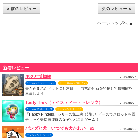
«
»
前のレビュー
次のレビュー
ページトップへ ▲
新着レビュー
ボクと博物館
2019/06/24
ゲーム-シミュレーション
まったりのんびりしたい
書き込まれたドットにも注目！ 恐竜の化石を発掘して博物館を
再建しよう
Tasty Trek（テイスティー・トレック）
2019/06/23
ゲーム-パズル・クイズ
テンション上げたい！
『Happy Ningels』シリーズ第二弾！消したピースでスロットも回
せちゃう爽快感抜群のなぞりパズルゲーム！
パンダと犬 いつでも犬かわいーぬ
2019/06/22
テンション上げたい！