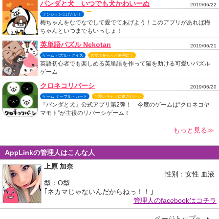
パンダと犬 いつでも犬かわいーぬ
2019/06/22
テンション上げたい！
梅ちゃんをなでなでして愛でてあげよう！このアプリがあれば梅
ちゃんといつまでもいっしょ！
英単語パズル Nekotan
2019/06/21
ゲーム-パズル・クイズ
スマホをもっと便利に！
英語初心者でも楽しめる英単語を作って猫を助ける可愛いパズル
ゲーム
クロネコリバーシ
2019/06/20
ゲーム-テーブル・カード
可愛いキャラに癒されたい
『パンダと犬』公式アプリ第2弾！ 今度のゲームは“クロネコヤ
マモト”が主役のリバーシゲーム！
もっと見る≫
AppLinkの管理人はこんな人
上原 加奈
性別：女性 血液
型：O型
｢ネカマじゃないんだからねっ！！｣
管理人のfacebookはコチラ
ページトップへ ▲