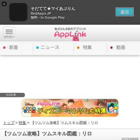
×
そだてて★マイあぷりん
表示
RedApps JP
無料 - In Google Play
注目記事
トップ
>
特集
>
【ツムツム攻略】ツムスキル図鑑：リロ
【ツムツム攻略】ツムスキル図鑑：リロ
2015/06/09