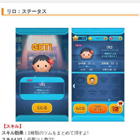
リロ：ステータス
【スキル】
スキル効果：
1種類のツムをまとめて消すよ!
スキルLV1：
必要ツム数22