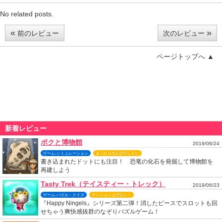
No related posts.
«
»
前のレビュー
次のレビュー
ページトップへ ▲
新着レビュー
ボクと博物館
2019/06/24
ゲーム-シミュレーション
まったりのんびりしたい
書き込まれたドットにも注目！ 恐竜の化石を発掘して博物館を
再建しよう
Tasty Trek（テイスティー・トレック）
2019/06/23
ゲーム-パズル・クイズ
テンション上げたい！
『Happy Ningels』シリーズ第二弾！消したピースでスロットも回
せちゃう爽快感抜群のなぞりパズルゲーム！