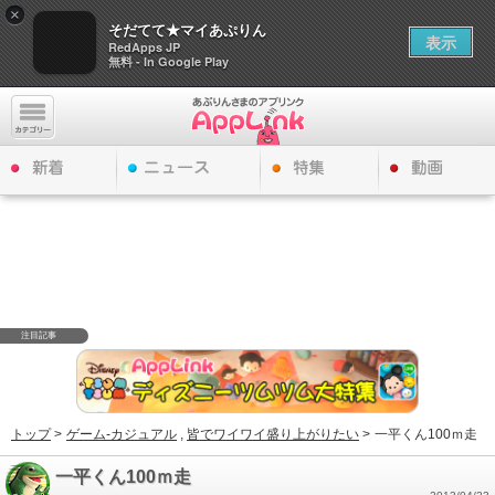
×
そだてて★マイあぷりん
表示
RedApps JP
無料 - In Google Play
注目記事
トップ
>
ゲーム-カジュアル
,
皆でワイワイ盛り上がりたい
>
一平くん100ｍ走
一平くん100ｍ走