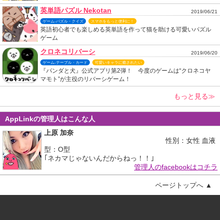
英単語パズル Nekotan
2019/06/21
ゲーム-パズル・クイズ
スマホをもっと便利に！
英語初心者でも楽しめる英単語を作って猫を助ける可愛いパズル
ゲーム
クロネコリバーシ
2019/06/20
ゲーム-テーブル・カード
可愛いキャラに癒されたい
『パンダと犬』公式アプリ第2弾！ 今度のゲームは“クロネコヤ
マモト”が主役のリバーシゲーム！
もっと見る≫
AppLinkの管理人はこんな人
上原 加奈
性別：女性 血液
型：O型
｢ネカマじゃないんだからねっ！！｣
管理人のfacebookはコチラ
ページトップへ ▲