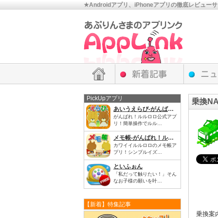
★Androidアプリ、iPhoneアプリの徹底レビュー
PickUpアプリ
乗換NAV
あいうえらび-がんばれ！ルルロロ
がんばれ！ルルロロ公式アプ
リ！簡単操作でルル…
メモ帳‐がんばれ！ルルロロ
カワイイルルロロのメモ帳ア
プリ！シンプルイズ…
といふぉん
「私だって触りたい！」そん
なお子様の願いを叶…
【新着】特集記事
乗換案