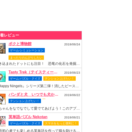
着レビュー
ボクと博物館
2019/06/24
ゲーム-シミュレーション
まったりのんびりしたい
書き込まれたドットにも注目！ 恐竜の化石を発掘して博物館を再建しよう
Tasty Trek（テイスティー・トレック）
2019/06/23
ゲーム-パズル・クイズ
テンション上げたい！
『Happy Ningels』シリーズ第二弾！消したピースでスロットも回せちゃう爽快感抜群のなぞりパズルゲーム！
パンダと犬 いつでも犬かわいーぬ
2019/06/22
テンション上げたい！
梅ちゃんをなでなでして愛でてあげよう！このアプリがあれば梅ちゃんといつまでもいっしょ！
英単語パズル Nekotan
2019/06/21
ゲーム-パズル・クイズ
スマホをもっと便利に！
英語初心者でも楽しめる英単語を作って猫を助ける可愛いパズルゲーム