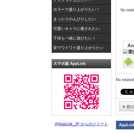
ホラーで盛り上がりたい！
No rela
まったりのんびりしたい
可愛いキャラに癒されたい
子供も一緒に遊びたい！
A
皆でワイワイ盛り上がりたい
スマホ版 AppLink
No related
«
前の
@AppLink_JP からのツイート
AppLin