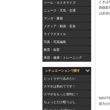
ときは
ツール・カスタマイズ
路線図
ニュース・天気・交通
は必須
マンガ・書籍
メディア・動画・音楽
ライフスタイル
写真・写真編集
教育・知育
美容・健康・トレーニング
シチュエーションで探す
じっくりやり込みたい
スマホは初めてです！
スマホをもっと便利に！
NAV
ちょっとだけ暇つぶし
貴方の
テンション上げたい！