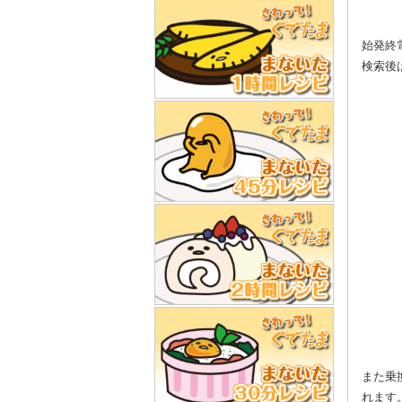
始発終
検索後
また乗
れます