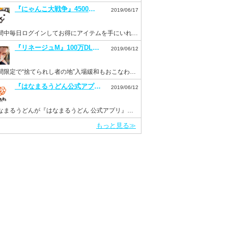
『にゃんこ大戦争』4500万DL突破記念イベントを開催。毎日ログインでネコカン20個もらえる！
2019/06/17
期間中毎日ログインしてお得にアイテムを手にいれよう！
『リネージュM』100万DL突破を記念して“ドラゴンのサファイア”などを配布。新イベント“Versus”も開催！
2019/06/12
期間限定で“捨てられし者の地”入場緩和もおこなわれる。
『はなまるうどん公式アプリ』がリニューアルして6月11日より配信開始！
2019/06/12
はなまるうどんが『はなまるうどん 公式アプリ』をInsight Coreで開発
もっと見る≫