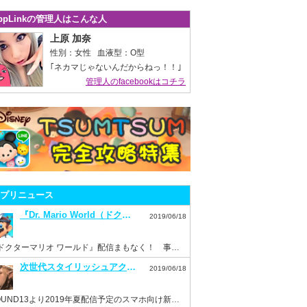
ppLinkの管理人はこんな人
上原 加奈
性別：女性 血液型：O型
｢ネカマじゃないんだからねっ！！｣
管理人のfacebookはコチラ
プリニュース
『Dr. Mario World（ドクターマリオ ワールド）』7月10日配信決定！事前登録もスタート！
2019/06/18
『ドクターマリオ ワールド』配信まもなく！ 事前登録を済ませておこう！
次世代スタイリッシュアクション『ハンドレッドソウル』事前登録スタート！
2019/06/18
HOUND13より2019年夏配信予定のスマホ向け新作ゲーム『ハンドレッドソウル』事前登録開始