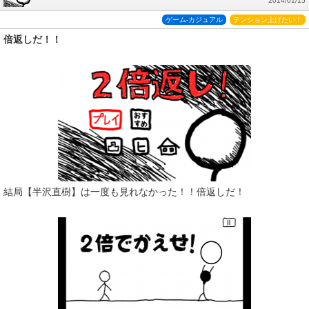
2014/01/15
ゲーム-カジュアル
テンション上げたい！
倍返しだ！！
結局【半沢直樹】は一度も見れなかった！！倍返しだ！