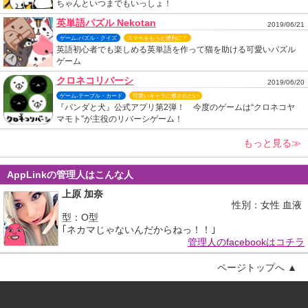
ちゃんといつまでもいっしょ！
英単語パズル Nekotan
2019/06/21
ゲーム-パズル・クイズ
スマホをもっと便利に！
英語初心者でも楽しめる英単語を作って猫を助ける可愛いパズル
ゲーム
クロネコリバーシ
2019/06/20
ゲーム-テーブル・カード
可愛いキャラに癒されたい
『パンダと犬』公式アプリ第2弾！ 今度のゲームは“クロネコヤ
マモト”が主役のリバーシゲーム！
もっと見る≫
AppLinkの管理人はこんな人
上原 加奈
性別：女性 血液
型：O型
｢ネカマじゃないんだからねっ！！｣
管理人のfacebookはコチラ
ページトップへ ▲