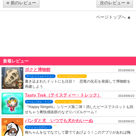
«
»
前のレビュー
次のレビュー
ページトップへ ▲
新着レビュー
ボクと博物館
2019/06/24
ゲーム-シミュレーション
まったりのんびりしたい
書き込まれたドットにも注目！ 恐竜の化石を発掘して博物館を
再建しよう
Tasty Trek（テイスティー・トレック）
2019/06/23
ゲーム-パズル・クイズ
テンション上げたい！
『Happy Ningels』シリーズ第二弾！消したピースでスロットも回
せちゃう爽快感抜群のなぞりパズルゲーム！
パンダと犬 いつでも犬かわいーぬ
2019/06/22
テンション上げたい！
梅ちゃんをなでなでして愛でてあげよう！このアプリがあれば梅