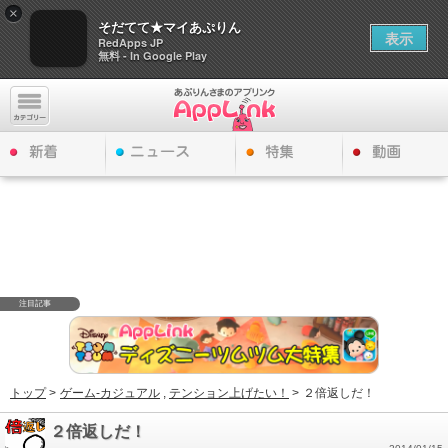
×
そだてて★マイあぷりん
表示
RedApps JP
無料 - In Google Play
注目記事
トップ
>
ゲーム-カジュアル
,
テンション上げたい！
>
２倍返しだ！
２倍返しだ！