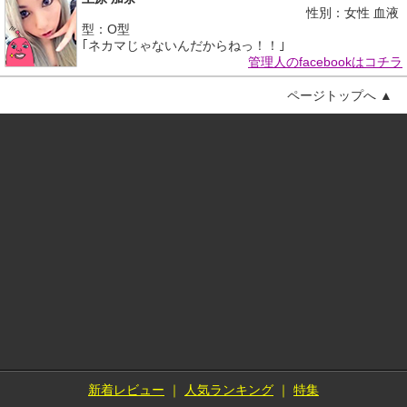
性別：女性 血液
型：O型
｢ネカマじゃないんだからねっ！！｣
管理人のfacebookはコチラ
ページトップへ ▲
新着レビュー
｜
人気ランキング
｜
特集