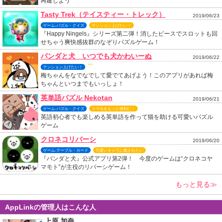
再建しよう
Tasty Trek（テイスティー・トレック）
2019/06/23
ゲーム-パズル・クイズ
テンション上げたい！
『Happy Ningels』シリーズ第二弾！消したピースでスロットも回
せちゃう爽快感抜群のなぞりパズルゲーム！
パンダと犬 いつでも犬かわいーぬ
2019/06/22
テンション上げたい！
梅ちゃんをなでなでして愛でてあげよう！このアプリがあれば梅
ちゃんといつまでもいっしょ！
英単語パズル Nekotan
2019/06/21
ゲーム-パズル・クイズ
スマホをもっと便利に！
英語初心者でも楽しめる英単語を作って猫を助ける可愛いパズル
ゲーム
クロネコリバーシ
2019/06/20
ゲーム-テーブル・カード
可愛いキャラに癒されたい
『パンダと犬』公式アプリ第2弾！ 今度のゲームは“クロネコヤ
マモト”が主役のリバーシゲーム！
もっと見る≫
AppLinkの管理人はこんな人
上原 加奈