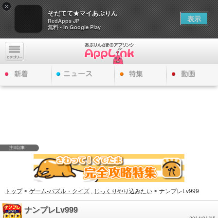
×
そだてて★マイあぷりん
表示
RedApps JP
無料 - In Google Play
注目記事
トップ
>
ゲーム-パズル・クイズ
,
じっくりやり込みたい
>
ナンプレLv999
ナンプレLv999