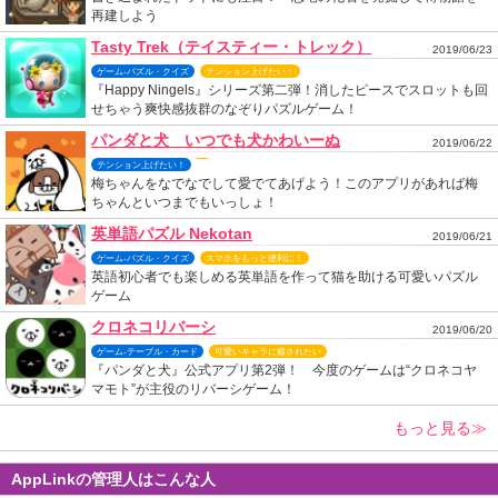
再建しよう
Tasty Trek（テイスティー・トレック）
2019/06/23
ゲーム-パズル・クイズ
テンション上げたい！
『Happy Ningels』シリーズ第二弾！消したピースでスロットも回
せちゃう爽快感抜群のなぞりパズルゲーム！
パンダと犬 いつでも犬かわいーぬ
2019/06/22
テンション上げたい！
梅ちゃんをなでなでして愛でてあげよう！このアプリがあれば梅
ちゃんといつまでもいっしょ！
英単語パズル Nekotan
2019/06/21
ゲーム-パズル・クイズ
スマホをもっと便利に！
英語初心者でも楽しめる英単語を作って猫を助ける可愛いパズル
ゲーム
クロネコリバーシ
2019/06/20
ゲーム-テーブル・カード
可愛いキャラに癒されたい
『パンダと犬』公式アプリ第2弾！ 今度のゲームは“クロネコヤ
マモト”が主役のリバーシゲーム！
もっと見る≫
AppLinkの管理人はこんな人