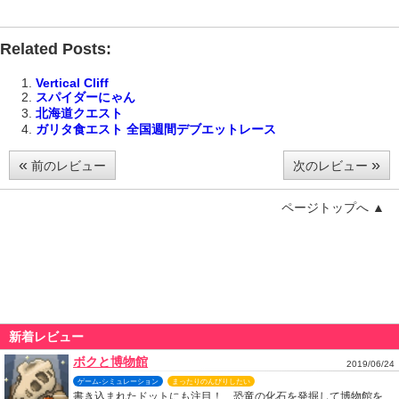
Related Posts:
Vertical Cliff
スパイダーにゃん
北海道クエスト
ガリタ食エスト 全国週間デブエットレース
«
»
前のレビュー
次のレビュー
ページトップへ ▲
新着レビュー
ボクと博物館
2019/06/24
ゲーム-シミュレーション
まったりのんびりしたい
書き込まれたドットにも注目！ 恐竜の化石を発掘して博物館を