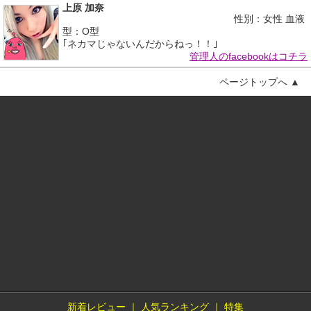
上原 加奈
性別：女性 血液
型：O型
｢ネカマじゃないんだからねっ！！｣
管理人のfacebookはコチラ
ページトップへ ▲
新着レビュー
｜
人気ランキング
｜
特集