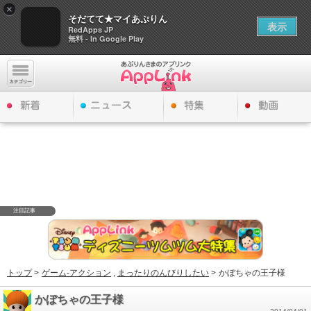
×
そだてて★マイあぷりん
表示
RedApps JP
無料 - In Google Play
注目記事
トップ
>
ゲーム-アクション
,
まったりのんびりしたい
>
かぼちゃの王子様
かぼちゃの王子様