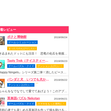
着レビュー
ボクと博物館
2019/06/24
ゲーム-シミュレーション
まったりのんびりしたい
書き込まれたドットにも注目！ 恐竜の化石を発掘して博物館を再建しよう
Tasty Trek（テイスティー・トレック）
2019/06/23
ゲーム-パズル・クイズ
テンション上げたい！
『Happy Ningels』シリーズ第二弾！消したピースでスロットも回せちゃう爽快感抜群のなぞりパズルゲーム！
パンダと犬 いつでも犬かわいーぬ
2019/06/22
テンション上げたい！
梅ちゃんをなでなでして愛でてあげよう！このアプリがあれば梅ちゃんといつまでもいっしょ！
英単語パズル Nekotan
2019/06/21
ゲーム-パズル・クイズ
スマホをもっと便利に！
英語初心者でも楽しめる英単語を作って猫を助ける可愛いパズルゲーム