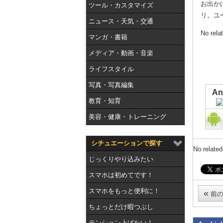
お出か
ツール・カスタマイズ
リ。ユ
ニュース・天気・交通
No rela
マンガ・書籍
メディア・動画・音楽
ライフスタイル
写真・写真編集
A
教育・知育
美容・健康・トレーニング
シチュエーションで探す
No related
じっくりやり込みたい
スマホは初めてです！
スマホをもっと便利に！
«
前の
ちょっとだけ暇つぶし
テンション上げたい！