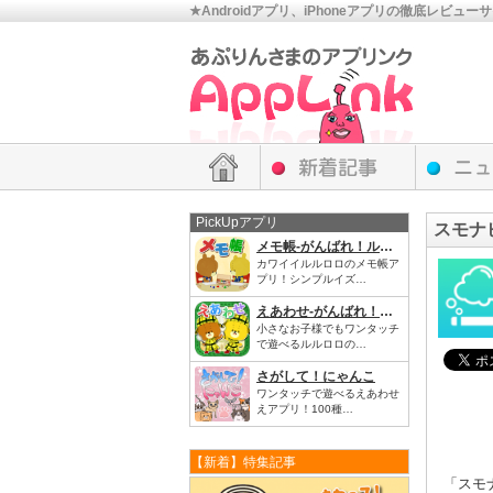
★Androidアプリ、iPhoneアプリの徹底レビュー
PickUpアプリ
スモナ
メモ帳‐がんばれ！ルルロロ
カワイイルルロロのメモ帳ア
プリ！シンプルイズ…
えあわせ‐がんばれ！ルルロロ
小さなお子様でもワンタッチ
で遊べるルルロロの…
さがして！にゃんこ
ワンタッチで遊べるえあわせ
えアプリ！100種…
【新着】特集記事
「スモ