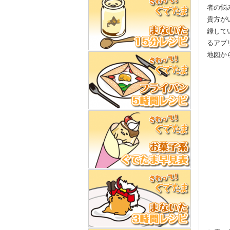
者の悩
貴方が
録して
るアプ
地図か