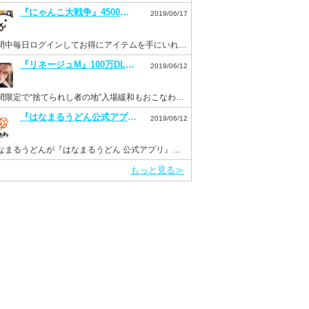
『にゃんこ大戦争』4500万DL突破記念イベントを開催。毎日ログインでネコカン20個もらえる！
2019/06/17
期間中毎日ログインしてお得にアイテムを手にいれよう！
『リネージュM』100万DL突破を記念して“ドラゴンのサファイア”などを配布。新イベント“Versus”も開催！
2019/06/12
期間限定で“捨てられし者の地”入場緩和もおこなわれる。
『はなまるうどん公式アプリ』がリニューアルして6月11日より配信開始！
2019/06/12
はなまるうどんが『はなまるうどん 公式アプリ』をInsight Coreで開発
もっと見る≫