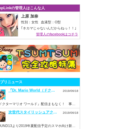
ppLinkの管理人はこんな人
上原 加奈
性別：女性 血液型：O型
｢ネカマじゃないんだからねっ！！｣
管理人のfacebookはコチラ
プリニュース
『Dr. Mario World（ドクターマリオ ワールド）』7月10日配信決定！事前登録もスタート！
2019/06/18
『ドクターマリオ ワールド』配信まもなく！ 事前登録を済ませておこう！
次世代スタイリッシュアクション『ハンドレッドソウル』事前登録スタート！
2019/06/18
HOUND13より2019年夏配信予定のスマホ向け新作ゲーム『ハンドレッドソウル』事前登録開始