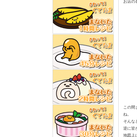
お店の
この間
ね。
そんな
逆に皆
地図上