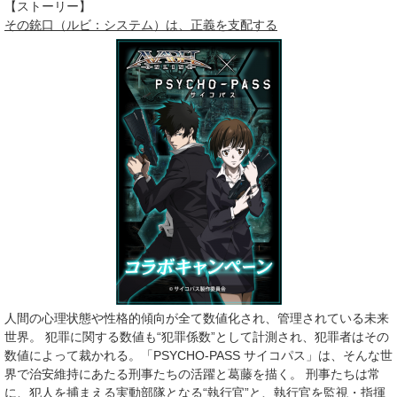
【ストーリー】
その銃口（ルビ：システム）は、正義を支配する
人間の心理状態や性格的傾向が全て数値化され、管理されている未来
世界。 犯罪に関する数値も“犯罪係数”として計測され、犯罪者はその
数値によって裁かれる。「PSYCHO-PASS サイコパス」は、そんな世
界で治安維持にあたる刑事たちの活躍と葛藤を描く。 刑事たちは常
に、犯人を捕まえる実動部隊となる“執行官”と、執行官を監視・指揮