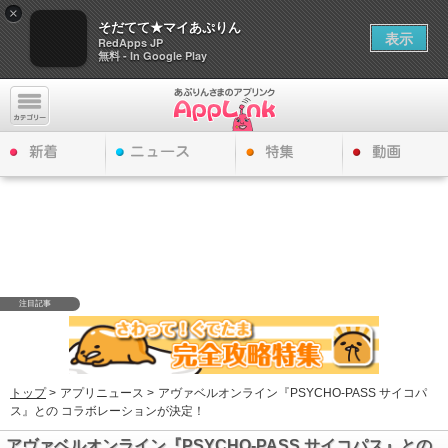
×
そだてて★マイあぷりん
表示
RedApps JP
無料 - In Google Play
注目記事
トップ
>
アプリニュース >
アヴァベルオンライン『PSYCHO-PASS サイコパ
ス』との コラボレーションが決定！
アヴァベルオンライン『PSYCHO-PASS サイコパス』との