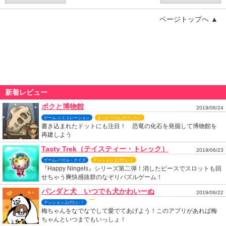
ページトップへ ▲
新着レビュー
ボクと博物館
2019/06/24
ゲーム-シミュレーション
まったりのんびりしたい
書き込まれたドットにも注目！ 恐竜の化石を発掘して博物館を
再建しよう
Tasty Trek（テイスティー・トレック）
2019/06/23
ゲーム-パズル・クイズ
テンション上げたい！
『Happy Ningels』シリーズ第二弾！消したピースでスロットも回
せちゃう爽快感抜群のなぞりパズルゲーム！
パンダと犬 いつでも犬かわいーぬ
2019/06/22
テンション上げたい！
梅ちゃんをなでなでして愛でてあげよう！このアプリがあれば梅
ちゃんといつまでもいっしょ！