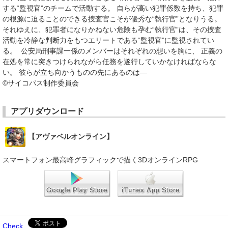
する“監視官”のチームで活動する。 自らが高い犯罪係数を持ち、犯罪
の根源に迫ることのできる捜査官こそが優秀な“執行官”となりうる。
それゆえに、犯罪者になりかねない危険も孕む“執行官”は、その捜査
活動を冷静な判断力をもつエリートである“監視官”に監視されてい
る。 公安局刑事課一係のメンバーはそれぞれの想いを胸に、 正義の
在処を常に突きつけられながら任務を遂行していかなければならな
い。 彼らが立ち向かうものの先にあるのは―
©サイコパス制作委員会
アプリダウンロード
【アヴァベルオンライン】
スマートフォン最高峰グラフィックで描く3DオンラインRPG
Check