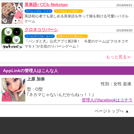
英単語パズル Nekotan
2019/06/21
ゲーム-パズル・クイズ
スマホをもっと便利に！
英語初心者でも楽しめる英単語を作って猫を助ける可愛いパズル
ゲーム
クロネコリバーシ
2019/06/20
ゲーム-テーブル・カード
可愛いキャラに癒されたい
『パンダと犬』公式アプリ第2弾！ 今度のゲームは“クロネコヤ
マモト”が主役のリバーシゲーム！
もっと見る≫
AppLinkの管理人はこんな人
上原 加奈
性別：女性 血液
型：O型
｢ネカマじゃないんだからねっ！！｣
管理人のfacebookはコチラ
ページトップへ ▲