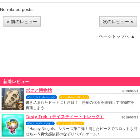
No related posts.
«
»
前のレビュー
次のレビュー
ページトップへ ▲
新着レビュー
ボクと博物館
2019/06/24
ゲーム-シミュレーション
まったりのんびりしたい
書き込まれたドットにも注目！ 恐竜の化石を発掘して博物館を
再建しよう
Tasty Trek（テイスティー・トレック）
2019/06/23
ゲーム-パズル・クイズ
テンション上げたい！
『Happy Ningels』シリーズ第二弾！消したピースでスロットも回
せちゃう爽快感抜群のなぞりパズルゲーム！