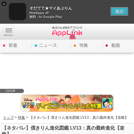
×
そだてて★マイあぷりん
表示
RedApps JP
無料 - In Google Play
注目記事
トップ
>
特集
>
【ネタバレ】僕きりん進化図鑑 LV13：真の最終進化【攻略】
【ネタバレ】僕きりん進化図鑑 LV13：真の最終進化【攻