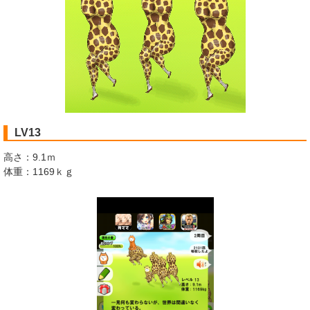
LV13
高さ：9.1ｍ
体重：1169ｋｇ