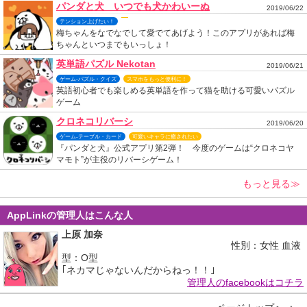
パンダと犬 いつでも犬かわいーぬ
2019/06/22
テンション上げたい！
梅ちゃんをなでなでして愛でてあげよう！このアプリがあれば梅
ちゃんといつまでもいっしょ！
英単語パズル Nekotan
2019/06/21
ゲーム-パズル・クイズ
スマホをもっと便利に！
英語初心者でも楽しめる英単語を作って猫を助ける可愛いパズル
ゲーム
クロネコリバーシ
2019/06/20
ゲーム-テーブル・カード
可愛いキャラに癒されたい
『パンダと犬』公式アプリ第2弾！ 今度のゲームは“クロネコヤ
マモト”が主役のリバーシゲーム！
もっと見る≫
AppLinkの管理人はこんな人
上原 加奈
性別：女性 血液
型：O型
｢ネカマじゃないんだからねっ！！｣
管理人のfacebookはコチラ