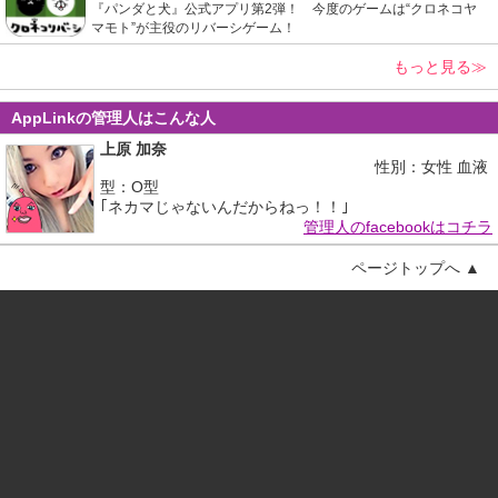
『パンダと犬』公式アプリ第2弾！ 今度のゲームは“クロネコヤ
マモト”が主役のリバーシゲーム！
もっと見る≫
AppLinkの管理人はこんな人
上原 加奈
性別：女性 血液
型：O型
｢ネカマじゃないんだからねっ！！｣
管理人のfacebookはコチラ
ページトップへ ▲