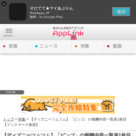
×
そだてて★マイあぷりん
表示
RedApps JP
無料 - In Google Play
注目記事
トップ
>
特集
>
【ディズニーツムツム】「ビンゴ」の報酬内容一覧表1枚目
【ブックマーク推奨】
【ディズニーツムツム】「ビンゴ」の報酬内容一覧表1枚目