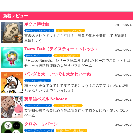
新着レビュー
ボクと博物館
2019/06/24
ゲーム-シミュレーション
まったりのんびりしたい
書き込まれたドットにも注目！ 恐竜の化石を発掘して博物館を
再建しよう
Tasty Trek（テイスティー・トレック）
2019/06/23
ゲーム-パズル・クイズ
テンション上げたい！
『Happy Ningels』シリーズ第二弾！消したピースでスロットも回
せちゃう爽快感抜群のなぞりパズルゲーム！
パンダと犬 いつでも犬かわいーぬ
2019/06/22
テンション上げたい！
梅ちゃんをなでなでして愛でてあげよう！このアプリがあれば梅
ちゃんといつまでもいっしょ！
英単語パズル Nekotan
2019/06/21
ゲーム-パズル・クイズ
スマホをもっと便利に！
英語初心者でも楽しめる英単語を作って猫を助ける可愛いパズル
ゲーム
クロネコリバーシ
2019/06/20
ゲーム-テーブル・カード
可愛いキャラに癒されたい