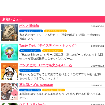
新着レビュー
ボクと博物館
2019/06/24
ゲーム-シミュレーション
まったりのんびりしたい
書き込まれたドットにも注目！ 恐竜の化石を発掘して博物館を
再建しよう
Tasty Trek（テイスティー・トレック）
2019/06/23
ゲーム-パズル・クイズ
テンション上げたい！
『Happy Ningels』シリーズ第二弾！消したピースでスロットも回
せちゃう爽快感抜群のなぞりパズルゲーム！
パンダと犬 いつでも犬かわいーぬ
2019/06/22
テンション上げたい！
梅ちゃんをなでなでして愛でてあげよう！このアプリがあれば梅
ちゃんといつまでもいっしょ！
英単語パズル Nekotan
2019/06/21
ゲーム-パズル・クイズ
スマホをもっと便利に！
英語初心者でも楽しめる英単語を作って猫を助ける可愛いパズル
ゲーム
クロネコリバーシ