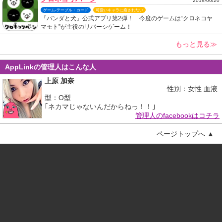
2019/06/20
ゲーム-テーブル・カード
可愛いキャラに癒されたい
『パンダと犬』公式アプリ第2弾！ 今度のゲームは“クロネコヤ
マモト”が主役のリバーシゲーム！
もっと見る≫
AppLinkの管理人はこんな人
上原 加奈
性別：女性 血液
型：O型
｢ネカマじゃないんだからねっ！！｣
管理人のfacebookはコチラ
ページトップへ ▲