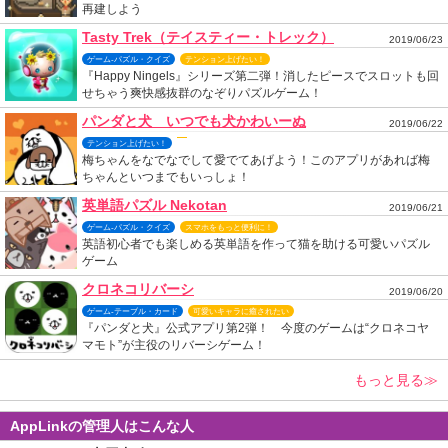
再建しよう
Tasty Trek（テイスティー・トレック）
2019/06/23
ゲーム-パズル・クイズ
テンション上げたい！
『Happy Ningels』シリーズ第二弾！消したピースでスロットも回
せちゃう爽快感抜群のなぞりパズルゲーム！
パンダと犬 いつでも犬かわいーぬ
2019/06/22
テンション上げたい！
梅ちゃんをなでなでして愛でてあげよう！このアプリがあれば梅
ちゃんといつまでもいっしょ！
英単語パズル Nekotan
2019/06/21
ゲーム-パズル・クイズ
スマホをもっと便利に！
英語初心者でも楽しめる英単語を作って猫を助ける可愛いパズル
ゲーム
クロネコリバーシ
2019/06/20
ゲーム-テーブル・カード
可愛いキャラに癒されたい
『パンダと犬』公式アプリ第2弾！ 今度のゲームは“クロネコヤ
マモト”が主役のリバーシゲーム！
もっと見る≫
AppLinkの管理人はこんな人