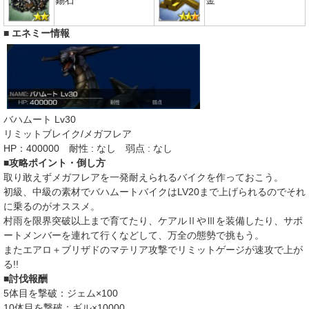
■ エネミー情報
バハムート Lv30
リミットブレイク/メガフレア
HP：400000 耐性 : なし 弱点 : なし
■攻略ポイント・倒し方
取り敢えずメガフレアを一発耐えられるバイクを作っておこう。
初級、中級の素材でバハムートバイクはLV20まで上げられるのでそれ
に乗るのがオススメ。
村雨を限界突破以上まで育てたり、ケアルⅡやⅢを装備したり、サポ
ートメンバーを連れて行くなどして、万全の態勢で挑もう。
またエアロ＋ブリザドのマテリア攻撃でリミットゲージが速攻で上が
る!!
■討伐報酬
5体目を撃破：ジェム×100
10体目を撃破：ギル×10000