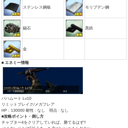
ステンレス鋼板
モリブデン鋼
錫石
黒鉄
金
■ エネミー情報
バハムート Lv10
リミットブレイク/メガフレア
HP：130000 耐性 : なし 弱点 : なし
■攻略ポイント・倒し方
チャプター4をクリアしていれば、勝てるはず!!