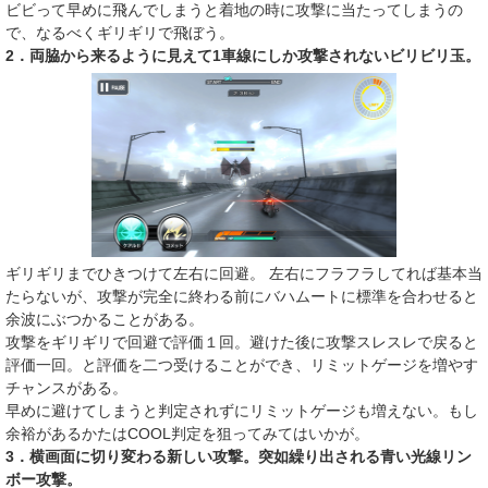
ビビって早めに飛んでしまうと着地の時に攻撃に当たってしまうの
で、なるべくギリギリで飛ぼう。
2．両脇から来るように見えて1車線にしか攻撃されないビリビリ玉。
ギリギリまでひきつけて左右に回避。 左右にフラフラしてれば基本当
たらないが、攻撃が完全に終わる前にバハムートに標準を合わせると
余波にぶつかることがある。
攻撃をギリギリで回避で評価１回。避けた後に攻撃スレスレで戻ると
評価一回。と評価を二つ受けることができ、リミットゲージを増やす
チャンスがある。
早めに避けてしまうと判定されずにリミットゲージも増えない。もし
余裕があるかたはCOOL判定を狙ってみてはいかが。
3．横画面に切り変わる新しい攻撃。突如繰り出される青い光線リン
ボー攻撃。