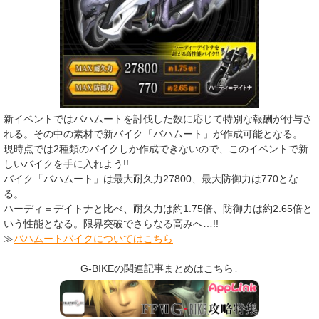
​新イベントではバハムートを討伐した数に応じて特別な報酬が付与さ
れる。その中の素材で新バイク「バハムート」が作成可能となる。
現時点では2種類のバイクしか作成できないので、このイベントで新
しいバイクを手に入れよう!!
バイク「バハムート」は最大耐久力27800、最大防御力は770とな
る。
ハーディ＝デイトナと比べ、耐久力は約1.75倍、防御力は約2.65倍と
いう性能となる。限界突破でさらなる高みへ…!!
≫
バハムートバイクについてはこちら
G-BIKEの関連記事まとめはこちら↓