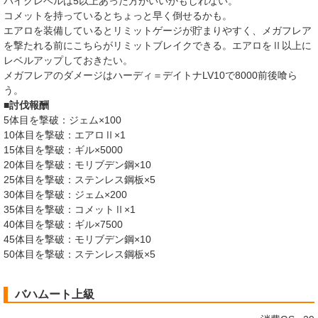
バイクレベルは5以上あった方がいいかもしれない。
コメットを持っているとちょっと早く倒せるかも。
エアロを装備しているとリミットゲージが貯まりやすく、メガフレア
を撃たれる前にこちらがリミットブレイクできる。エアロをⅡ以上に
レベルアップしておきたい。
メガフレアのダメージはハーディ＝デイトナLV10で8000前後喰ら
う。
■討伐報酬
5体目を撃破：ジェム×100
10体目を撃破：エアロⅡ×1
15体目を撃破：ギル×5000
20体目を撃破：モリブデン鋼×10
25体目を撃破：ステンレス鋼板×5
30体目を撃破：ジェム×200
35体目を撃破：コメットⅡ×1
40体目を撃破：ギル×7500
45体目を撃破：モリブデン鋼×10
50体目を撃破：ステンレス鋼板×5
バハムート上級