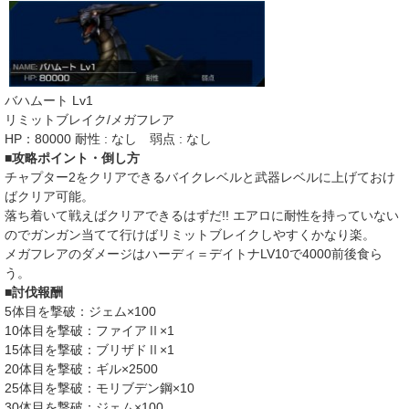
バハムート Lv1
リミットブレイク/メガフレア
HP：80000 耐性 : なし 弱点 : なし
■攻略ポイント・倒し方
チャプター2をクリアできるバイクレベルと武器レベルに上げておけ
ばクリア可能。
落ち着いて戦えばクリアできるはずだ!! エアロに耐性を持っていない
のでガンガン当てて行けばリミットブレイクしやすくかなり楽。
メガフレアのダメージはハーディ＝デイトナLV10で4000前後食ら
う。
■討伐報酬
5体目を撃破：ジェム×100
10体目を撃破：ファイアⅡ×1
15体目を撃破：ブリザドⅡ×1
20体目を撃破：ギル×2500
25体目を撃破：モリブデン鋼×10
30体目を撃破：ジェム×100