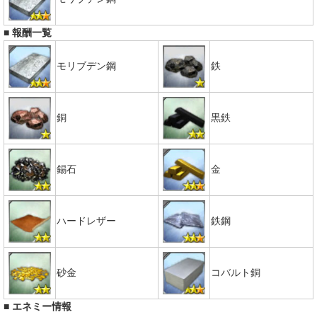
■ 報酬一覧
モリブデン鋼
鉄
銅
黒鉄
錫石
金
ハードレザー
鉄鋼
砂金
コバルト銅
■ エネミー情報