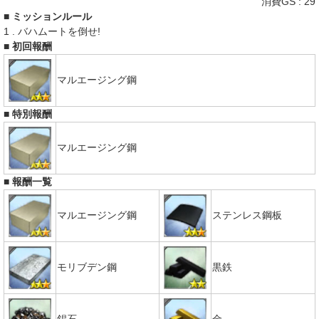
​消費GS : 29
■ ミッションルール
1 . バハムートを倒せ!
■ 初回報酬
マルエージング鋼
■ 特別報酬
マルエージング鋼
■ 報酬一覧
マルエージング鋼
ステンレス鋼板
モリブデン鋼
黒鉄
錫石
金