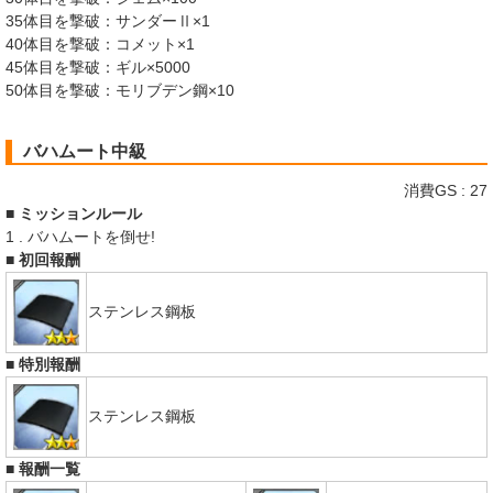
35体目を撃破：サンダーⅡ×1
40体目を撃破：コメット×1
45体目を撃破：ギル×5000
50体目を撃破：モリブデン鋼×10
バハムート中級
消費GS : 27
■ ミッションルール
1 . バハムートを倒せ!
■ 初回報酬
ステンレス鋼板
■ 特別報酬
ステンレス鋼板
■ 報酬一覧