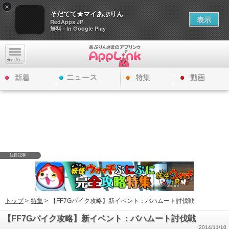
×
そだてて★マイあぷりん
表示
RedApps JP
無料 - In Google Play
注目記事
トップ
>
特集
>
【FF7Gバイク攻略】新イベント：バハムート討伐戦
【FF7Gバイク攻略】新イベント：バハムート討伐戦
2014/11/10