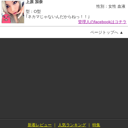
上原 加奈
性別：女性 血液
型：O型
｢ネカマじゃないんだからねっ！！｣
管理人のfacebookはコチラ
ページトップへ ▲
新着レビュー
｜
人気ランキング
｜
特集