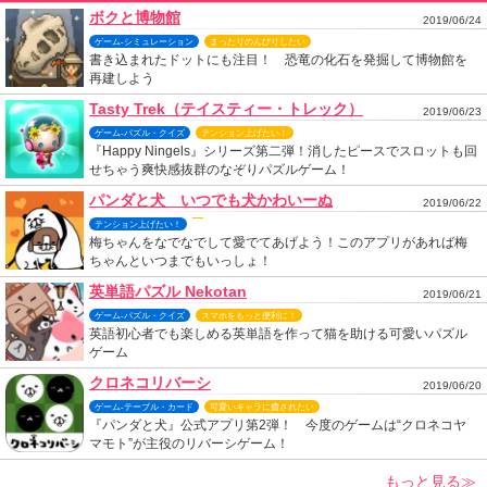
ボクと博物館
2019/06/24
ゲーム-シミュレーション
まったりのんびりしたい
書き込まれたドットにも注目！ 恐竜の化石を発掘して博物館を
再建しよう
Tasty Trek（テイスティー・トレック）
2019/06/23
ゲーム-パズル・クイズ
テンション上げたい！
『Happy Ningels』シリーズ第二弾！消したピースでスロットも回
せちゃう爽快感抜群のなぞりパズルゲーム！
パンダと犬 いつでも犬かわいーぬ
2019/06/22
テンション上げたい！
梅ちゃんをなでなでして愛でてあげよう！このアプリがあれば梅
ちゃんといつまでもいっしょ！
英単語パズル Nekotan
2019/06/21
ゲーム-パズル・クイズ
スマホをもっと便利に！
英語初心者でも楽しめる英単語を作って猫を助ける可愛いパズル
ゲーム
クロネコリバーシ
2019/06/20
ゲーム-テーブル・カード
可愛いキャラに癒されたい
『パンダと犬』公式アプリ第2弾！ 今度のゲームは“クロネコヤ
マモト”が主役のリバーシゲーム！
もっと見る≫