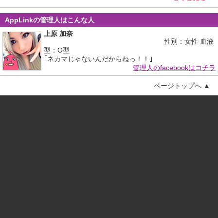
AppLinkの管理人はこんな人
上原 加奈
性別：女性 血液
型：O型
｢ネカマじゃないんだからねっ！！｣
管理人のfacebookはコチラ
ページトップへ ▲