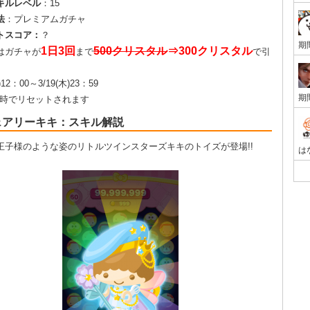
キルレベル
：15
法
：プレミアムガチャ
トスコア：
？
1日3回
500クリスタル
⇒300クリスタル
はガチャが
まで
で引
)12：00～3/19(木)23：59
0時でリセットされます
ェアリーキキ：スキル解説
王子様のような姿のリトルツインスターズキキのトイズが登場!!