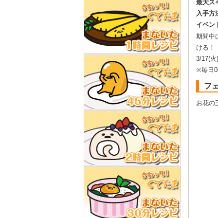
最大ス
入手方
イベン
期間中
ける！
3/17(火
※毎日
フ
お花の