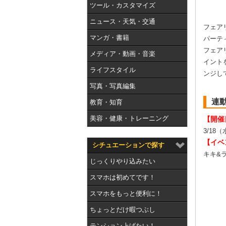
ツール・カスタマイズ
ニュース・天気・交通
フェアリ
マンガ・書籍
パーテ
フェア
メディア・動画・音楽
イント
ライフスタイル
ンジし
写真・写真編集
連
教育・知育
美容・健康・トレーニング
【開催
3/18（
【イベ
シチュエーションで探す
キキ&
じっくりやり込みたい
スマホは初めてです！
スマホをもっと便利に！
ちょっとだけ暇つぶし
テンション上げたい！