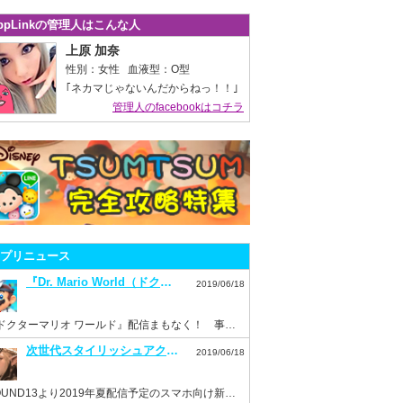
ppLinkの管理人はこんな人
上原 加奈
性別：女性 血液型：O型
｢ネカマじゃないんだからねっ！！｣
管理人のfacebookはコチラ
プリニュース
『Dr. Mario World（ドクターマリオ ワールド）』7月10日配信決定！事前登録もスタート！
2019/06/18
『ドクターマリオ ワールド』配信まもなく！ 事前登録を済ませておこう！
次世代スタイリッシュアクション『ハンドレッドソウル』事前登録スタート！
2019/06/18
HOUND13より2019年夏配信予定のスマホ向け新作ゲーム『ハンドレッドソウル』事前登録開始