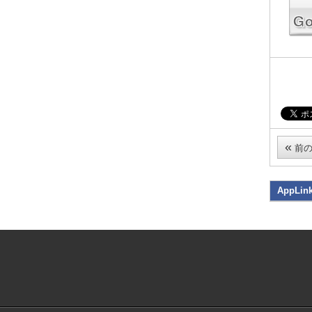
«
前の
AppLin