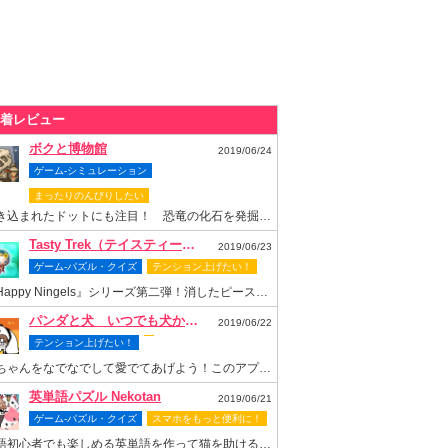
着レビュー
ボクと博物館
2019/06/24
ゲーム-シミュレーション
まったりのんびりしたい
書き込まれたドットにも注目！ 恐竜の化石を発掘して博物館を再建しよう
Tasty Trek（テイスティー・トレック）
2019/06/23
ゲーム-パズル・クイズ
テンション上げたい！
『Happy Ningels』シリーズ第二弾！消したピースでスロットも回せちゃう爽快感抜群のなぞりパズルゲーム！
パンダと犬 いつでも犬かわいーぬ
2019/06/22
テンション上げたい！
梅ちゃんをなでなでして愛でてあげよう！このアプリがあれば梅ちゃんといつまでもいっしょ！
英単語パズル Nekotan
2019/06/21
ゲーム-パズル・クイズ
スマホをもっと便利に！
英語初心者でも楽しめる英単語を作って猫を助ける可愛いパズルゲーム