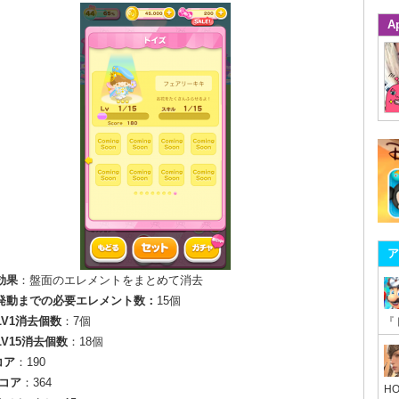
A
ア
効果
：盤面のエレメントをまとめて消去
発動までの必要エレメント数：
15個
LV1消去個数
：7個
V15消去個数
：18個
コア
：190
スコア
：364