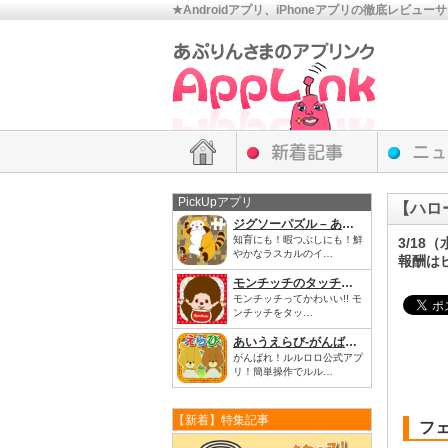
★Androidアプリ、iPhoneアプリの徹底レビュー
PickUpアプリ
【ハロ
ジグソーパズル – あらいぐまラスカル｜世界名作劇場
知育にも！暇つぶしにも！鮮
3/18
やかなラスカルのイ…
報酬はピ
モンチッチのタッチッチ
モンチッチってかわいい!! モ
ンチッチをタッ…
あいうえらび-がんばれ！ルルロロ
がんばれ！ルルロロ公式アプ
リ！簡単操作でルル…
【新着】特集記事
フ