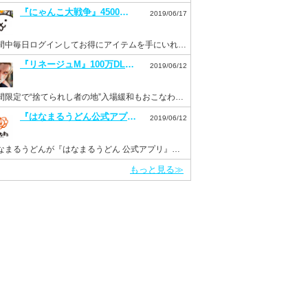
『にゃんこ大戦争』4500万DL突破記念イベントを開催。毎日ログインでネコカン20個もらえる！
2019/06/17
期間中毎日ログインしてお得にアイテムを手にいれよう！
『リネージュM』100万DL突破を記念して“ドラゴンのサファイア”などを配布。新イベント“Versus”も開催！
2019/06/12
期間限定で“捨てられし者の地”入場緩和もおこなわれる。
『はなまるうどん公式アプリ』がリニューアルして6月11日より配信開始！
2019/06/12
はなまるうどんが『はなまるうどん 公式アプリ』をInsight Coreで開発
もっと見る≫