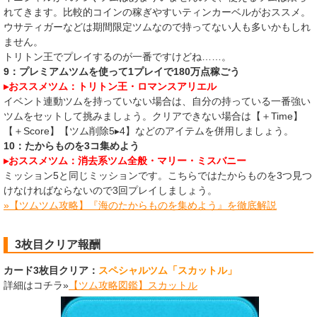
れてきます。比較的コインの稼ぎやすいティンカーベルがおススメ。
ウサティガーなどは期間限定ツムなので持ってない人も多いかもしれ
ません。
トリトン王でプレイするのが一番ですけどね……。
9：プレミアムツムを使って1プレイで180万点稼ごう
▸おススメツム：トリトン王・ロマンスアリエル
イベント連動ツムを持っていない場合は、自分の持っている一番強い
ツムをセットして挑みましょう。クリアできない場合は【＋Time】
【＋Score】【ツム削除5▸4】などのアイテムを併用しましょう。
10：たからものを3コ集めよう
▸おススメツム：消去系ツム全般・マリー・ミスバニー
​ミッション5と同じミッションです。こちらではたからものを3つ見つ
けなければならないので3回プレイしましょう。
»【ツムツム攻略】『海のたからものを集めよう』を徹底解説
3枚目クリア報酬
カード3枚目クリア：
スペシャルツム「スカットル」
詳細はコチラ»
【ツム攻略図鑑】スカットル