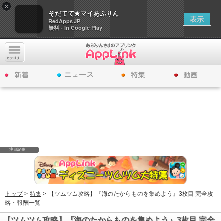
×
そだてて★マイあぷりん
表示
RedApps JP
無料 - In Google Play
注目記事
トップ
>
特集
>
【ツムツム攻略】『海のたからものを集めよう』3枚目 完全攻
略・報酬一覧
【ツムツム攻略】『海のたからものを集めよう』3枚目 完全