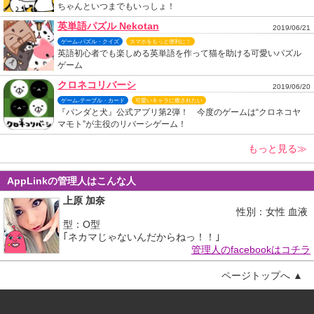
ちゃんといつまでもいっしょ！
英単語パズル Nekotan
2019/06/21
ゲーム-パズル・クイズ
スマホをもっと便利に！
英語初心者でも楽しめる英単語を作って猫を助ける可愛いパズル
ゲーム
クロネコリバーシ
2019/06/20
ゲーム-テーブル・カード
可愛いキャラに癒されたい
『パンダと犬』公式アプリ第2弾！ 今度のゲームは“クロネコヤ
マモト”が主役のリバーシゲーム！
もっと見る≫
AppLinkの管理人はこんな人
上原 加奈
性別：女性 血液
型：O型
｢ネカマじゃないんだからねっ！！｣
管理人のfacebookはコチラ
ページトップへ ▲