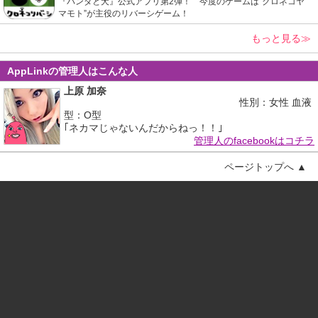
『パンダと犬』公式アプリ第2弾！ 今度のゲームは“クロネコヤ
マモト”が主役のリバーシゲーム！
もっと見る≫
AppLinkの管理人はこんな人
上原 加奈
性別：女性 血液
型：O型
｢ネカマじゃないんだからねっ！！｣
管理人のfacebookはコチラ
ページトップへ ▲