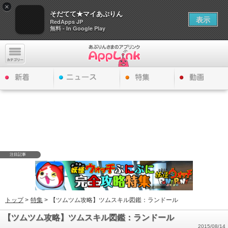
×
そだてて★マイあぷりん
表示
RedApps JP
無料 - In Google Play
注目記事
トップ
>
特集
>
【ツムツム攻略】ツムスキル図鑑：ランドール
【ツムツム攻略】ツムスキル図鑑：ランドール
2015/08/14