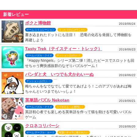
新着レビュー
ボクと博物館
2019/06/24
ゲーム-シミュレーション
まったりのんびりしたい
書き込まれたドットにも注目！ 恐竜の化石を発掘して博物館を
再建しよう
Tasty Trek（テイスティー・トレック）
2019/06/23
ゲーム-パズル・クイズ
テンション上げたい！
『Happy Ningels』シリーズ第二弾！消したピースでスロットも回
せちゃう爽快感抜群のなぞりパズルゲーム！
パンダと犬 いつでも犬かわいーぬ
2019/06/22
テンション上げたい！
梅ちゃんをなでなでして愛でてあげよう！このアプリがあれば梅
ちゃんといつまでもいっしょ！
英単語パズル Nekotan
2019/06/21
ゲーム-パズル・クイズ
スマホをもっと便利に！
英語初心者でも楽しめる英単語を作って猫を助ける可愛いパズル
ゲーム
クロネコリバーシ
2019/06/20
ゲーム-テーブル・カード
可愛いキャラに癒されたい