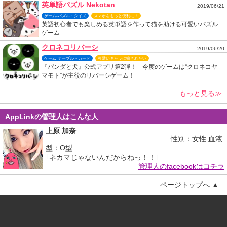
英単語パズル Nekotan
2019/06/21
ゲーム-パズル・クイズ
スマホをもっと便利に！
英語初心者でも楽しめる英単語を作って猫を助ける可愛いパズル
ゲーム
クロネコリバーシ
2019/06/20
ゲーム-テーブル・カード
可愛いキャラに癒されたい
『パンダと犬』公式アプリ第2弾！ 今度のゲームは“クロネコヤ
マモト”が主役のリバーシゲーム！
もっと見る≫
AppLinkの管理人はこんな人
上原 加奈
性別：女性 血液
型：O型
｢ネカマじゃないんだからねっ！！｣
管理人のfacebookはコチラ
ページトップへ ▲