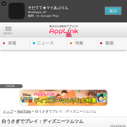
×
そだてて★マイあぷりん
表示
RedApps JP
無料 - In Google Play
注目記事
トップ
>
AppTube
>
白うさぎでプレイ：ディズニーツムツム
白うさぎでプレイ：ディズニーツムツム
2014/04/18