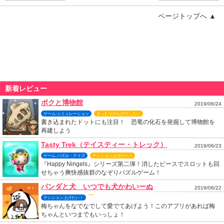
ページトップへ ▲
新着レビュー
ボクと博物館
2019/06/24
ゲーム-シミュレーション
まったりのんびりしたい
書き込まれたドットにも注目！ 恐竜の化石を発掘して博物館を
再建しよう
Tasty Trek（テイスティー・トレック）
2019/06/23
ゲーム-パズル・クイズ
テンション上げたい！
『Happy Ningels』シリーズ第二弾！消したピースでスロットも回
せちゃう爽快感抜群のなぞりパズルゲーム！
パンダと犬 いつでも犬かわいーぬ
2019/06/22
テンション上げたい！
梅ちゃんをなでなでして愛でてあげよう！このアプリがあれば梅
ちゃんといつまでもいっしょ！