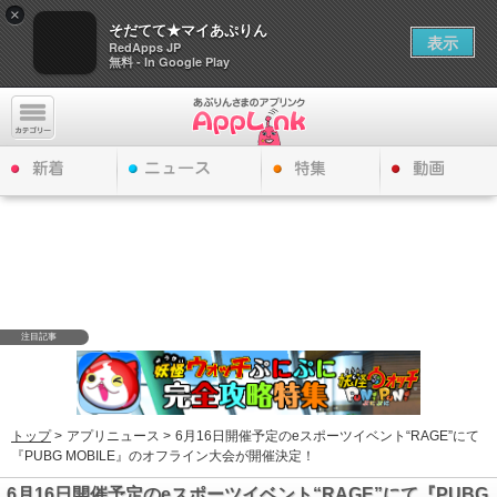
×
そだてて★マイあぷりん
表示
RedApps JP
無料 - In Google Play
注目記事
トップ
>
アプリニュース >
6月16日開催予定のeスポーツイベント“RAGE”にて
『PUBG MOBILE』のオフライン大会が開催決定！
6月16日開催予定のeスポーツイベント“RAGE”にて『PUBG