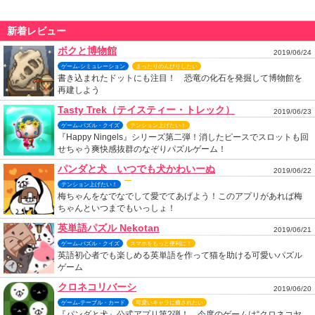
新着レビュー
ボクと博物館
2019/06/24
ゲーム-シミュレーション
まったりのんびりしたい
書き込まれたドットにも注目！ 恐竜の化石を発掘して博物館を
再建しよう
Tasty Trek（テイスティー・トレック）
2019/06/23
ゲーム-パズル・クイズ
テンション上げたい！
『Happy Ningels』シリーズ第二弾！消したピースでスロットも回
せちゃう爽快感抜群のなぞりパズルゲーム！
パンダと犬 いつでも犬かわいーぬ
2019/06/22
テンション上げたい！
梅ちゃんをなでなでして愛でてあげよう！このアプリがあれば梅
ちゃんといつまでもいっしょ！
英単語パズル Nekotan
2019/06/21
ゲーム-パズル・クイズ
スマホをもっと便利に！
英語初心者でも楽しめる英単語を作って猫を助ける可愛いパズル
ゲーム
クロネコリバーシ
2019/06/20
ゲーム-テーブル・カード
可愛いキャラに癒されたい
『パンダと犬』公式アプリ第2弾！ 今度のゲームは“クロネコヤ