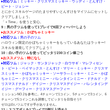
▸対応ツム：
ミッキー・クリスマスミッキー・ウッディ・とんすけ・
ピート・ジェシー
とにかくスキルゲージのたまりやすいとんすけをマイツムにセットし
クリアしましょう。
「＋Time」を使うと安心。
9：男の子ツムを使って1プレイで8回フィーバーしよう
▸おススメツム：かぼちゃミッキー
▸対応ツム：
男の子のツム
ハロウィン限定のかぼちゃミッキーをもっているあなたはラッキー!
スキルを連発してクリアしよう！
10：白い手のツムを使ってピッタリ230コイン稼ごう
▸おススメツム：特になし
▸対応ツム：
ジャック・サンタジャック・白ウサギ・マレフィセン
ト・ピート・ベイマックス・とんすけ・マリー・ミッキー・クリスマ
スミッキー・かぼちゃミッキー・ソーサラ―ミッキー・ミニー・かぼ
ちゃミニー・クリスマスミニー・バレンタインミニー・ドナルド・ク
リスマスドナルド・デイジー・クリスマスデイジー・バレンタインデ
イジー・グーフィー・クリスマスグーフィー​
ミッションNO.2を参考に。4チェーンで1コイン、5チェーンで3コイン、6
チェーンで5コインこれを調整してピッタリを目指そう!!
ゼロは白いツムですが手がありません。
11：スコアボムを1プレイで7個以上消そう