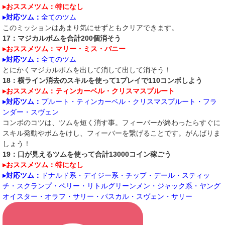
▸おススメツム：特になし
▸対応ツム：
全てのツム
このミッションはあまり気にせずともクリアできます。
17：マジカルボムを合計200個消そう
▸おススメツム：マリー・ミス・バニー
▸対応ツム：
全てのツム
とにかくマジカルボムを出して消して出して消そう！
18：横ライン消去のスキルを使って1プレイで110コンボしよう
▸おススメツム：ティンカーベル・クリスマスプルート
▸対応ツム：
プルート・ティンカーベル・クリスマスプルート・フラ
ンダー・スヴェン
コンボのコツは、ツムを短く消す事。フィーバーが終わったらすぐに
スキル発動やボムをけし、フィーバーを繋げることです。がんばりま
しょう！
19：口が見えるツムを使って合計13000コイン稼ごう
▸おススメツム：特になし
▸対応ツム：
ドナルド系・デイジー系・チップ・デール・スティッ
チ・スクランプ・ペリー・リトルグリーンメン・ジャック系・ヤング
オイスター・オラフ・サリー・パスカル・スヴェン・サリー