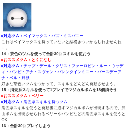
▸対応ツム：
ベイマックス・バズ・ミスバニー
これはベイマックスを持っていないと結構きついかもしれませんね
～。
14：茶色のツムを使って合計30回スキルを使おう
▸おススメツム：とくになし
▸対応ツム：
チップ・デール・クリストファーロビン・ルー・ウッデ
ィ・バンビ・アナ・スヴェン・バレンタインミニー・バースデーア
ナ・ベル・野獣​
好きな茶色いツムをつかって、スキルをどんどん発動させよう。
15：消去系スキルを使って1プレイでマジカルボムを18個消そう
▸おススメツム：ペリー
▸対応ツム：
消去系スキルを持つツム
消去系スキルを使うと発動後に必ずマジカルボムが出現するので、沢
山ボムを出現させられるペリーやバンビなどの消去系スキルを使うと
OK
16：合計30回プレイしよう