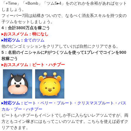
「+Time」「+Bomb」「ツム5▸4」をのどれかを余裕があればセット
しましょう。
フィーバー7回は結構きついので、なるべく消去系スキルを持つ女の
子ツムをセットしましょう。
4：合計3800万点を稼ごう
▸おススメツム：特になし
▸対応ツム：
全てのツム
他のビンゴミッションをクリアしていけば自然にクリアできる。
5：名前のイニシャルにPがつくツムを使って1プレイでコインを900
枚稼ごう
▸おススメツム：ピート・ハチプー
▸対応ツム：
ピート・ペリー・プルート・クリスマスプルート・パス
カル・プー・ハチプー
ピートもハチプーもイベントでしか手に入らないレアツムですが、両
方ともコイン稼ぎにはもってこいのツムです。こちらを使えば必ずク
リアできます。