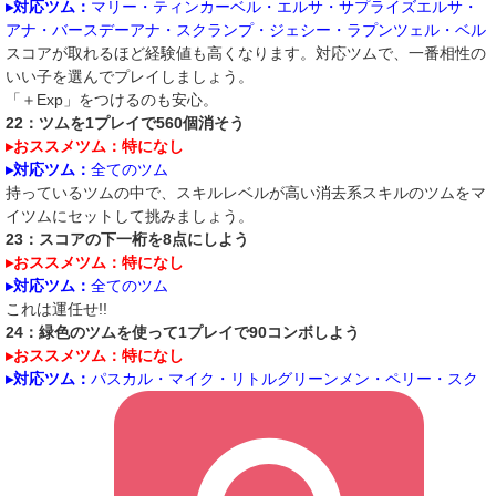
▸対応ツム：
マリー・ティンカーベル・エルサ・サプライズエルサ・
アナ・バースデーアナ・スクランプ・ジェシー・ラプンツェル・ベル
スコアが取れるほど経験値も高くなります。対応ツムで、一番相性の
いい子を選んでプレイしましょう。
「＋Exp」をつけるのも安心。
22：ツムを1プレイで560個消そう
▸おススメツム：特になし
▸対応ツム：
全てのツム
持っているツムの中で、スキルレベルが高い消去系スキルのツムをマ
イツムにセットして挑みましょう。
23：スコアの下一桁を8点にしよう
▸おススメツム：特になし
▸対応ツム：
全てのツム
これは運任せ!!
24：緑色のツムを使って1プレイで90コンボしよう
▸おススメツム：特になし
▸対応ツム：
パスカル・マイク・リトルグリーンメン・ペリー・スク