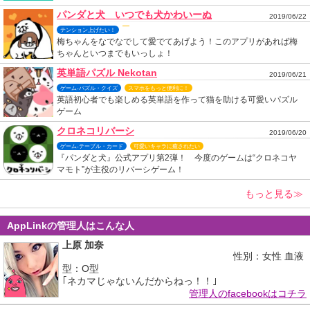
パンダと犬 いつでも犬かわいーぬ
2019/06/22
テンション上げたい！
梅ちゃんをなでなでして愛でてあげよう！このアプリがあれば梅
ちゃんといつまでもいっしょ！
英単語パズル Nekotan
2019/06/21
ゲーム-パズル・クイズ
スマホをもっと便利に！
英語初心者でも楽しめる英単語を作って猫を助ける可愛いパズル
ゲーム
クロネコリバーシ
2019/06/20
ゲーム-テーブル・カード
可愛いキャラに癒されたい
『パンダと犬』公式アプリ第2弾！ 今度のゲームは“クロネコヤ
マモト”が主役のリバーシゲーム！
もっと見る≫
AppLinkの管理人はこんな人
上原 加奈
性別：女性 血液
型：O型
｢ネカマじゃないんだからねっ！！｣
管理人のfacebookはコチラ