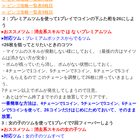
≫ ビンゴ攻略一覧表8枚目
≫ ビンゴ攻略一覧表9枚目
2：プレミアムツムを使って1プレイでコインの下ふた桁を26にしよ
う
▸おススメツム：消去系スキルで は な いプレミアムツム
▸対応ツム：
プレミアムボックスからでるツム
<26枚を狙ってとりたいときのコツ>
・マイツムのスキルが発動しない様にしておく。（最後の方はマイツ
ムは消さない方が安全）
・ボムが残っていたら消し、ボムがない状態にしておく。
・4チェーンで1コイン、5チェーンで3コイン、6チェーンで5コイ
ン、もらえるので このチェーンを調整して26枚に持っていきましょ
う。
7チェーン以上でボムが発生してしまうので注意。
・あとはゲーム終了までそのまま放置してクリアです。​
一番簡単な方法は、
4チェーンで1コイン、5チェーンで3コイン、6チェー
26コインだけはじめにためておいて、そのまま
ンで5コインを使って、
放置。
3：女の子のツムを使って1プレイで7回フィーバーしよう
▸おススメツム：消去系スキルの女の子ツム
▸対応ツム：
女の子のツムすべて