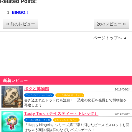
Related Posts:
BINGO.!
«
»
前のレビュー
次のレビュー
ページトップへ ▲
新着レビュー
ボクと博物館
2019/06/24
ゲーム-シミュレーション
まったりのんびりしたい
書き込まれたドットにも注目！ 恐竜の化石を発掘して博物館を
再建しよう
Tasty Trek（テイスティー・トレック）
2019/06/23
ゲーム-パズル・クイズ
テンション上げたい！
『Happy Ningels』シリーズ第二弾！消したピースでスロットも回
せちゃう爽快感抜群のなぞりパズルゲーム！