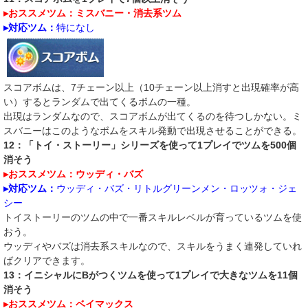
▸おススメツム：ミスバニー・消去系ツム
▸対応ツム：
特になし
スコアボムは、7チェーン以上（10チェーン以上消すと出現確率が高
い）するとランダムで出てくるボムの一種。
出現はランダムなので、スコアボムが出てくるのを待つしかない。ミ
スバニーはこのようなボムをスキル発動で出現させることができる。
12：「トイ・ストーリー」シリーズを使って1プレイでツムを500個
消そう
▸おススメツム：ウッディ・バズ
▸対応ツム：
ウッディ・バズ・リトルグリーンメン・ロッツォ・ジェ
シー
トイストーリーのツムの中で一番スキルレベルが育っているツムを使
おう。
ウッディやバズは消去系スキルなので、スキルをうまく連発していれ
ばクリアできます。
13：イニシャルにBがつくツムを使って1プレイで大きなツムを11個
消そう
▸おススメツム：ベイマックス