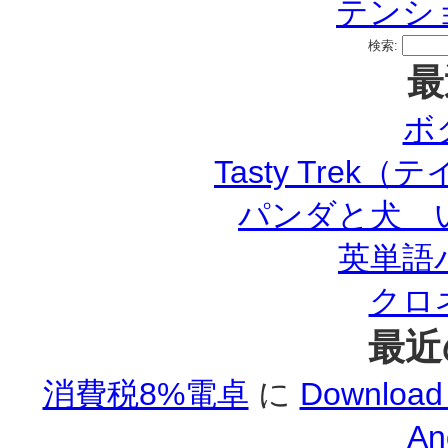
テンシ
検索:
最
ボ
Tasty Tre
パンダと犬 
英単語パ
クロ
最近
消費税8%電卓
に
Download
An