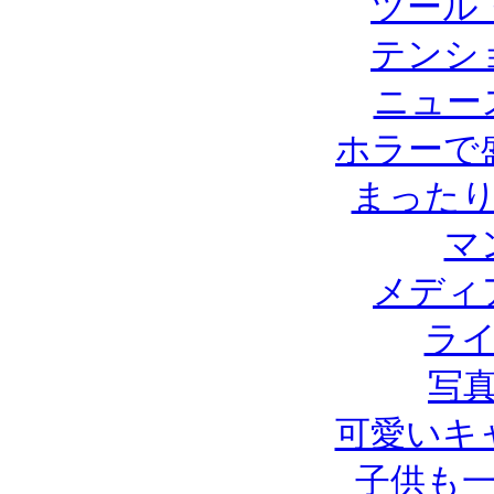
ツール
テンシ
ニュー
ホラーで
まった
マ
メディ
ラ
写
可愛いキ
子供も