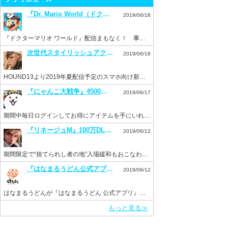
『Dr. Mario World（ドクターマリオ ワールド）』7月10日配信決定！事前登録もスタート！
2019/06/18
『ドクターマリオ ワールド』配信まもなく！ 事前登録を済ませておこう！
次世代スタイリッシュアクション『ハンドレッドソウル』事前登録スタート！
2019/06/18
HOUND13より2019年夏配信予定のスマホ向け新作ゲーム『ハンドレッドソウル』事前登録開始
『にゃんこ大戦争』4500万DL突破記念イベントを開催。毎日ログインでネコカン20個もらえる！
2019/06/17
期間中毎日ログインしてお得にアイテムを手にいれよう！
『リネージュM』100万DL突破を記念して“ドラゴンのサファイア”などを配布。新イベント“Versus”も開催！
2019/06/12
期間限定で“捨てられし者の地”入場緩和もおこなわれる。
『はなまるうどん公式アプリ』がリニューアルして6月11日より配信開始！
2019/06/12
はなまるうどんが『はなまるうどん 公式アプリ』をInsight Coreで開発
もっと見る≫