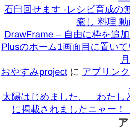
石臼回せます -レシピ育成
癒し 料理 動
DrawFrame – 自由に枠
Plusのホーム1画面目に置いて
月
おやすみproject
に
アプリンク
太陽はじめました。 わたし
に掲載されましたニャー！！
ア