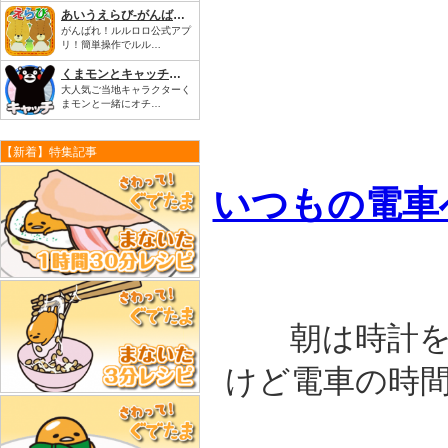
あいうえらび-がんばれ！ルルロロ
がんばれ！ルルロロ公式アプ
リ！簡単操作でルル…
くまモンとキャッチだモン！
大人気ご当地キャラクターく
まモンと一緒にオチ…
【新着】特集記事
いつもの電車
朝は時計
けど電車の時