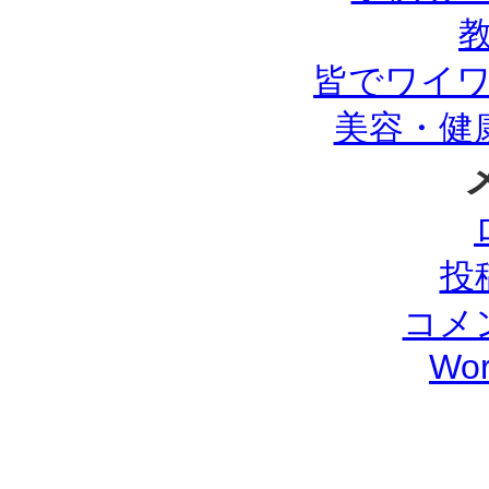
皆でワイ
美容・健
投
コメ
Wor