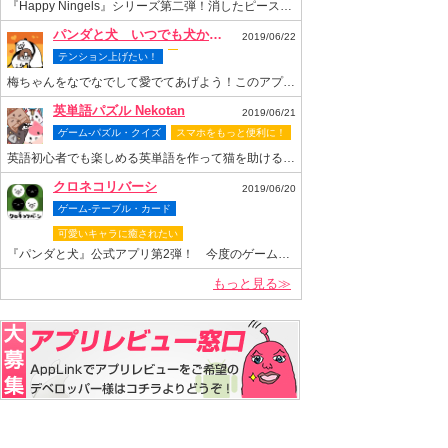
『Happy Ningels』シリーズ第二弾！消したピースでスロットも回せちゃう爽快感抜群のなぞりパズルゲーム！
パンダと犬 いつでも犬かわいーぬ
2019/06/22
テンション上げたい！
梅ちゃんをなでなでして愛でてあげよう！このアプリがあれば梅ちゃんといつまでもいっしょ！
英単語パズル Nekotan
2019/06/21
ゲーム-パズル・クイズ
スマホをもっと便利に！
英語初心者でも楽しめる英単語を作って猫を助ける可愛いパズルゲーム
クロネコリバーシ
2019/06/20
ゲーム-テーブル・カード
可愛いキャラに癒されたい
『パンダと犬』公式アプリ第2弾！ 今度のゲームは“クロネコヤマモト”が主役のリバーシゲーム！
もっと見る≫